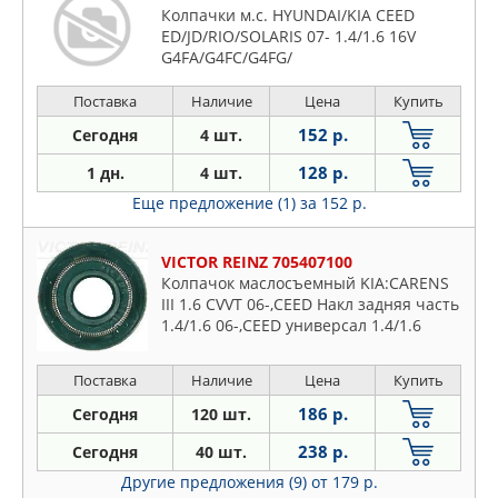
Колпачки м.с. HYUNDAI/KIA CEED
ED/JD/RIO/SOLARIS 07- 1.4/1.6 16V
G4FA/G4FC/G4FG/
Поставка
Наличие
Цена
Купить
152 р.
Сегодня
4 шт.
128 р.
1 дн.
4 шт.
Еще предложение (1)
за 152 р.
VICTOR REINZ 705407100
Колпачок маслосъемный KIA:CARENS
III 1.6 CVVT 06-,CEED Накл задняя часть
1.4/1.6 06-,CEED универсал 1.4/1.6
07-,CERATO 1.6 04-,CERATO седан 1.6
04-,PRO CE резина/металл
Поставка
Наличие
Цена
Купить
186 р.
Сегодня
120 шт.
238 р.
Сегодня
40 шт.
Другие предложения (9)
от 179 р.