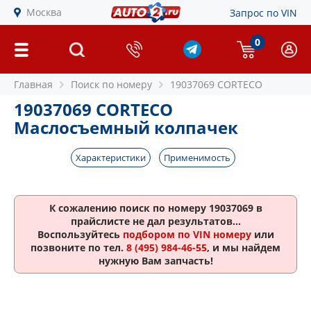
Москва
Запрос по VIN
0
Главная
Поиск по номеру
19037069 CORTECO
19037069 CORTECO
Маслосъемный колпачек
Характеристики
Применимость
К сожалению поиск по номеру
19037069
в
прайслисте не дал результатов...
Воспользуйтесь
подбором по VIN номеру
или
позвоните по тел.
8 (495) 984-46-55
, и мы найдем
нужную Вам запчасть!