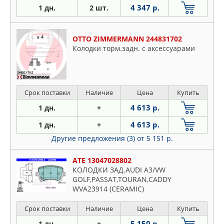
4 347 р.
1 дн.
2 шт.
OTTO ZIMMERMANN 244831702
Колодки торм.задн. с аксессуарами
Срок поставки
Наличие
Цена
Купить
4 613 р.
1 дн.
+
4 613 р.
1 дн.
+
Другие предложения (3)
от 5 151 р.
ATE 13047028802
КОЛОДКИ ЗАД.AUDI A3/VW
GOLF,PASSAT,TOURAN,CADDY
WVA23914 (CERAMIC)
Срок поставки
Наличие
Цена
Купить
5 150 р.
1 дн.
+