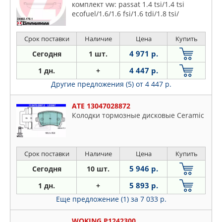
комплект vw: passat 1.4 tsi/1.4 tsi
ecofuel/1.6/1.6 fsi/1.6 tdi/1.8 tsi/
Срок поставки
Наличие
Цена
Купить
4 971 р.
Сегодня
1 шт.
4 447 р.
1 дн.
+
Другие предложения (5)
от 4 447 р.
ATE 13047028872
Колодки тормозные дисковые Ceramic
Срок поставки
Наличие
Цена
Купить
5 946 р.
Сегодня
10 шт.
5 893 р.
1 дн.
+
Еще предложение (1)
за 7 033 р.
WOKING P1242300