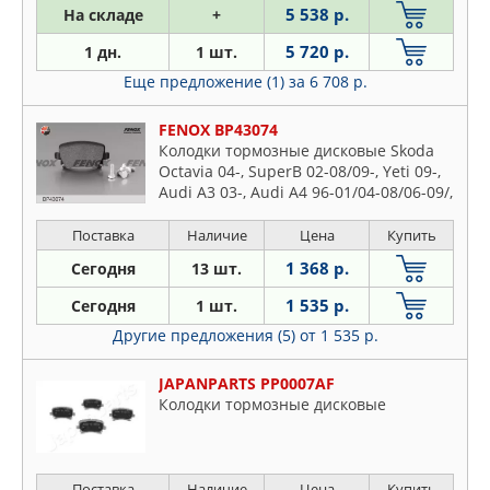
5 538 р.
На складе
+
5 720 р.
1 дн.
1 шт.
Еще предложение (1)
за 6 708 р.
FENOX BP43074
Колодки тормозные дисковые Skoda
Octavia 04-, SuperB 02-08/09-, Yeti 09-,
Audi A3 03-, Audi A4 96-01/04-08/06-09/,
Audi A6 C5/C6, Audi TT 06-10/10-, VW
Caddy 04-, VW Golf V/VI, Jetta III 05-10,
Поставка
Наличие
Цена
Купить
Passat (3C2) VI 05-, Passat 10-, Touran
1 368 р.
Сегодня
13 шт.
03-10 1KZ/1KJ, TRW
1 535 р.
Сегодня
1 шт.
Другие предложения (5)
от 1 535 р.
JAPANPARTS PP0007AF
Колодки тормозные дисковые
Поставка
Наличие
Цена
Купить