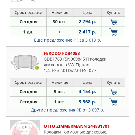
Срок поставки
Наличие
Цена
Купить
2 794 р.
Сегодня
30 шт.
2 417 р.
1 дн.
+
Еще предложение (1)
за 3 019 р.
FERODO FDB4058
GDB1763 [5N0698451] колодки
дисковые з VW Tiguan
1.4TFSi/2.0TDi/2.0TFSi 07>
Срок поставки
Наличие
Цена
Купить
3 154 р.
Сегодня
5 шт.
3 568 р.
Сегодня
1 шт.
Другие предложения (4)
от 3 097 р.
OTTO ZIMMERMANN 244831701
Колодки тормозные дисковые,