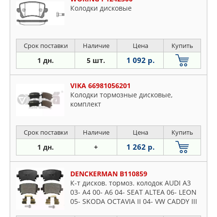
Колодки дисковые
Срок поставки
Наличие
Цена
Купить
1 092 р.
1 дн.
5 шт.
VIKA 66981056201
Колодки тормозные дисковые,
комплект
Срок поставки
Наличие
Цена
Купить
1 262 р.
1 дн.
+
DENCKERMAN B110859
К-т дисков. тормоз. колодок AUDI A3
03- A4 00- A6 04- SEAT ALTEA 06- LEON
05- SKODA OCTAVIA II 04- VW CADDY III
04- GOLF V 03-