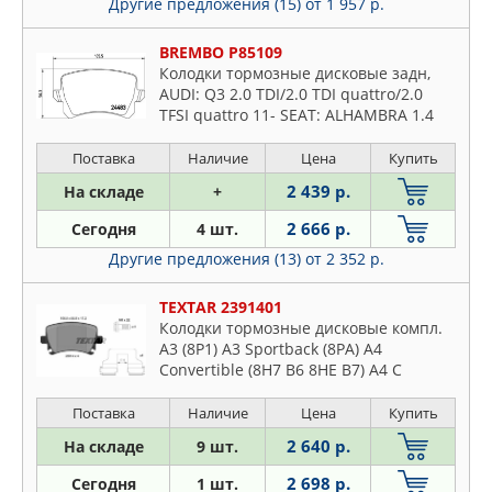
Другие предложения (15)
от 1 957 р.
BREMBO P85109
Колодки тормозные дисковые задн,
AUDI: Q3 2.0 TDI/2.0 TDI quattro/2.0
TFSI quattro 11- SEAT: ALHAMBRA 1.4
TSI/2.0 TDI/2.0 TDI 4WD/2.0 TSI 10- VW:
CC 1.8 TSI/2.0 TDI/2.0 TSI
Поставка
Наличие
Цена
Купить
2 439 р.
На складе
+
2 666 р.
Сегодня
4 шт.
Другие предложения (13)
от 2 352 р.
TEXTAR 2391401
Колодки тормозные дисковые компл.
A3 (8P1) A3 Sportback (8PA) A4
Convertible (8H7 B6 8HE B7) A4 C
Поставка
Наличие
Цена
Купить
2 640 р.
На складе
9 шт.
2 698 р.
Сегодня
1 шт.