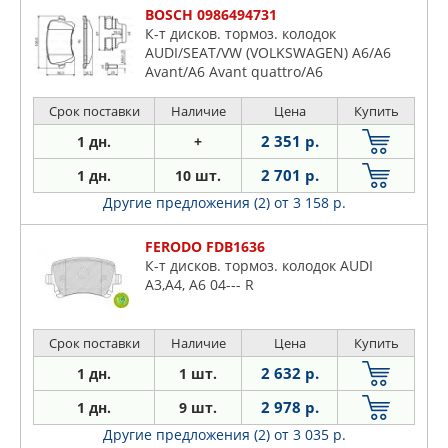
BOSCH 0986494731
К-т дисков. тормоз. колодок
AUDI/SEAT/VW (VOLKSWAGEN) A6/A6
Avant/A6 Avant quattro/A6
quattro/Alhambra/Alhambra
4WD/CC/Passat/Passat 4Motion/Passat
Срок поставки
Наличие
Цена
Купить
Alltrack/Passat CC/Passat CC
2 351 р.
1 дн.
+
4Motion/Passat Variant/Passat Variant
4Motion/Q3/Q3 quattro/Sharan/Tiguan
2 701 р.
1 дн.
10 шт.
Другие предложения (2)
от 3 158 р.
FERODO FDB1636
К-т дисков. тормоз. колодок AUDI
А3,А4, А6 04--- R
Срок поставки
Наличие
Цена
Купить
2 632 р.
1 дн.
1 шт.
2 978 р.
1 дн.
9 шт.
Другие предложения (2)
от 3 035 р.