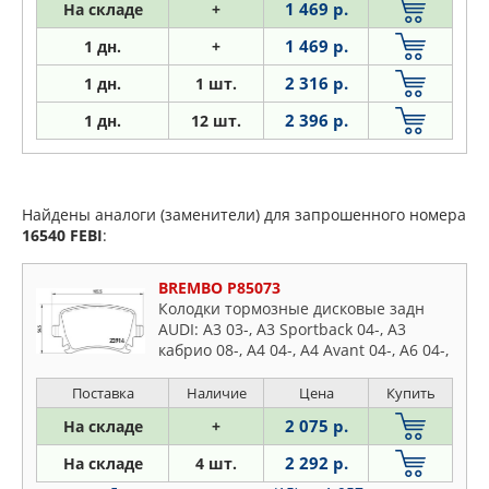
1 469 р.
На складе
+
1 469 р.
1 дн.
+
2 316 р.
1
дн.
1 шт.
2 396 р.
1
дн.
12 шт.
Найдены аналоги (заменители) для запрошенного номера
16540
FEBI
:
BREMBO P85073
Колодки тормозные дисковые задн
AUDI: A3 03-, A3 Sportback 04-, A3
кабрио 08-, A4 04-, A4 Avant 04-, A6 04-,
A6 Allroad 06-, A6 Avant 05-, TT 06-, TT
Roadster 07-, SKODA:
Поставка
Наличие
Цена
Купить
2 075 р.
На складе
+
2 292 р.
На складе
4 шт.