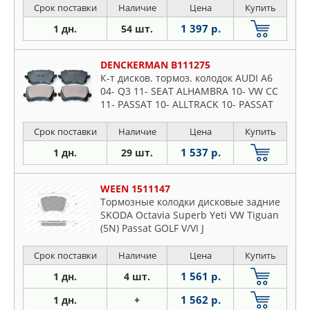
Срок поставки
Наличие
Цена
Купить
1 397 р.
1 дн.
54 шт.
DENCKERMAN B111275
К-т дисков. тормоз. колодок AUDI A6
04- Q3 11- SEAT ALHAMBRA 10- VW CC
11- PASSAT 10- ALLTRACK 10- PASSAT
CC 08- SHARAN 10- TIGUAN 08-
Срок поставки
Наличие
Цена
Купить
1 537 р.
1 дн.
29 шт.
WEEN 1511147
Тормозные колодки дисковые задние
SKODA Octavia Superb Yeti VW Tiguan
(5N) Passat GOLF V/VI J
Срок поставки
Наличие
Цена
Купить
1 561 р.
1 дн.
4 шт.
1 562 р.
1 дн.
+