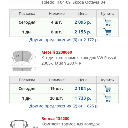
Toledo III 04-09, Skoda Octavia 04-,
Superb 08-, VW Caddy III 04-, Golf V 03-,
Jetta III 05-10, Passat 05-, Touran 03-
Поставка
Наличие
Цена
Купить
2 095 р.
Сегодня
4 шт.
2 153 р.
1 дн.
8 шт.
Другие предложения (6)
от 2 172 р.
Metelli 2208060
К-т дисков. тормоз. колодок VW Passat
2005-,Tiguan 2007- R
Поставка
Наличие
Цена
Купить
2 104 р.
Сегодня
19 шт.
1 733 р.
1 дн.
20 шт.
Другие предложения (2)
от 1 825 р.
Remsa 134200
Комплект тормозных колодок