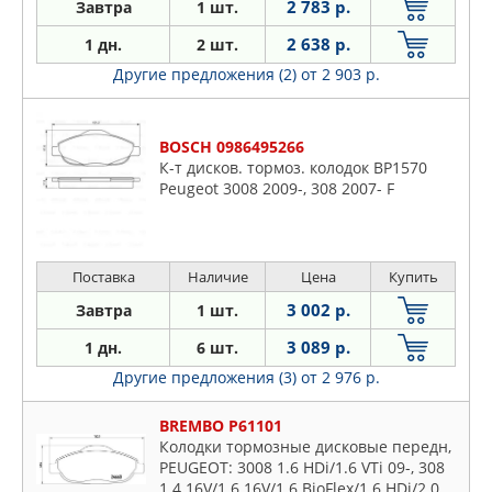
2 783 р.
Завтра
1 шт.
2 638 р.
1 дн.
2 шт.
Другие предложения (2)
от 2 903 р.
BOSCH 0986495266
К-т дисков. тормоз. колодок BP1570
Peugeot 3008 2009-, 308 2007- F
Поставка
Наличие
Цена
Купить
3 002 р.
Завтра
1 шт.
3 089 р.
1 дн.
6 шт.
Другие предложения (3)
от 2 976 р.
BREMBO P61101
Колодки тормозные дисковые передн,
PEUGEOT: 3008 1.6 HDi/1.6 VTi 09-, 308
1.4 16V/1.6 16V/1.6 BioFlex/1.6 HDi/2.0