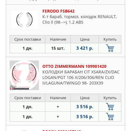
FERODO FSB642
К-т бараб. тормоз. колодок RENAULT,
Clio ll (98-->), 1.2 ABS
Срок поставки
Наличие
Цена
Купить
3 421 р.
1 дн.
15 шт.
OTTO ZIMMERMANN 109901420
КОЛОДКИ БАРАБАН CIT XSARA/ZX/DAC
LOGAN/PGT 106 II/206/306/REN CLIO
II/LAGUNA/TWINGO 98- 203X39
Срок поставки
Наличие
Цена
Купить
3 516 р.
1 дн.
+
3 516 р.
1 дн.
+