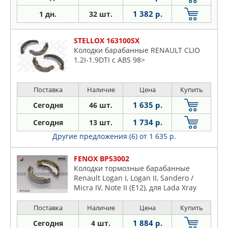
1 382 р.
1 дн.
32 шт.
STELLOX 163100SX
Колодки барабанные RENAULT CLIO
1.2I-1.9DTI с ABS 98>
Поставка
Наличие
Цена
Купить
1 635 р.
Сегодня
46 шт.
1 734 р.
Сегодня
13 шт.
Другие предложения (6)
от 1 635 р.
FENOX BP53002
Колодки тормозные барабанные
Renault Logan I, Logan II, Sandero /
Micra IV, Note II (E12), для Lada Xray
203x38
Поставка
Наличие
Цена
Купить
1 884 р.
Сегодня
4 шт.