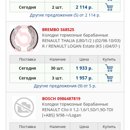
2 114 р.
Сегодня
2 шт.
Другие предложения (5)
от 2 114 р.
BREMBO S68525
Колодки тормозные барабанные
RENAULT THALIA (LB0/1/2 ) (02/98-10/03)
R / RENAULT LOGAN Estate (KS ) (04/07-)
R / RENAULT LOGAN (LS ) (09/04-) R /
RENAULT CLIO II Box (SB0/1/2 ) (0
Поставка
Наличие
Цена
Купить
1 933 р.
Сегодня
30 шт.
1 957 р.
Сегодня
3 шт.
Другие предложения (9)
от 5 р.
BOSCH 0986487819
Колодки тормозные барабанные
RENAULT Clio II 1,2-1,6/1,5D/1,9D-TDI
[+ABS] 9/98->/Logan
Поставка
Наличие
Цена
Купить