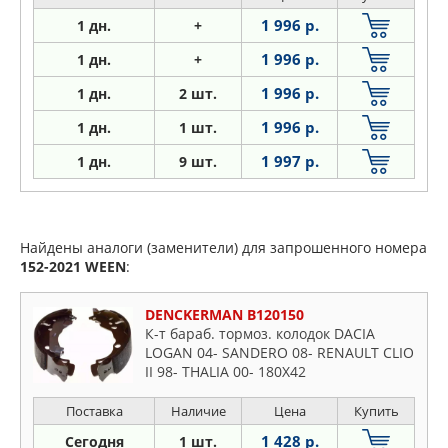
1 996 р.
1 дн.
+
1 996 р.
1 дн.
+
1 996 р.
1
дн.
2 шт.
1 996 р.
1
дн.
1 шт.
1 997 р.
1
дн.
9 шт.
Найдены аналоги (заменители) для запрошенного номера
152-2021
WEEN
:
DENCKERMAN B120150
К-т бараб. тормоз. колодок DACIA
LOGAN 04- SANDERO 08- RENAULT CLIO
II 98- THALIA 00- 180X42
Поставка
Наличие
Цена
Купить
1 428 р.
Сегодня
1 шт.