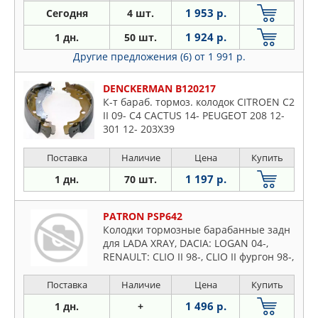
1 953 р.
Сегодня
4 шт.
1 924 р.
1 дн.
50 шт.
Другие предложения (6)
от 1 991 р.
DENCKERMAN B120217
К-т бараб. тормоз. колодок CITROEN C2
II 09- C4 CACTUS 14- PEUGEOT 208 12-
301 12- 203X39
Поставка
Наличие
Цена
Купить
1 197 р.
1 дн.
70 шт.
PATRON PSP642
Колодки тормозные барабанные задн
для LADA XRAY, DACIA: LOGAN 04-,
RENAULT: CLIO II 98-, CLIO II фургон 98-,
THALIA 98-
Поставка
Наличие
Цена
Купить
1 496 р.
1 дн.
+