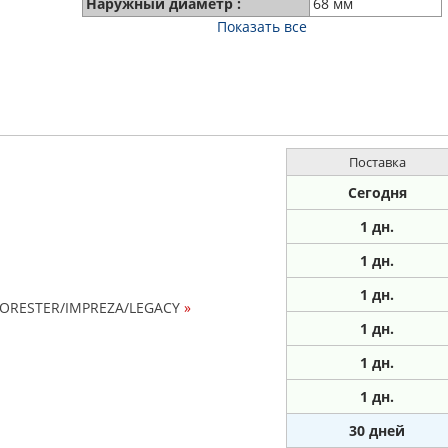
Наружный диаметр :
68 мм
Показать все
Поставка
Сегодня
1 дн.
1
дн.
1
дн.
FORESTER/IMPREZA/LEGACY
»
1
дн.
1
дн.
1
дн.
30 дней