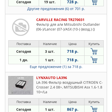
728 р.
Сегодня
19 шт.
Другие предложения (6)
от 701 р.
CARVILLE RACING TR270031
Фильтр для а/м Mitsubishi Outlander
(06-)/Lancer (07-)/ASX (10-) (возд.) ()
Поставка
Наличие
Цена
Купить
718 р.
Сегодня
3 шт.
718 р.
1 дн.
1 шт.
Еще предложение (1)
за 718 р.
LYNXAUTO LA396
LA-396 Фильтр воздушный CITROEN C-
Crosser 2.4 08>, MITSUBISHI Asx 1.6-1.8
10>/La
Поставка
Наличие
Цена
Купить
867 р.
Сегодня
1 шт.