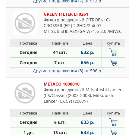
Другие предложения (7)
от 512 р.
GREEN FILTER LF0261
Фильтр воздушный CITROEN: C-
CROSSER (EP ) 2.2HDi/2.4i 07-
MITSUBISHI: ASX (GA W) 1.6-2.0i/MiVEC
10-, LANCER 1.5-2.4i/MiVEC/Di-D 07-,
OUTLANDER II 2.0-3.0i/Di-D 06-
Поставка
Наличие
Цена
Купить
632 р.
Сегодня
44 шт.
656 р.
Сегодня
7 шт.
Другие предложения (8)
от 596 р.
METACO 1000010
Фильтр воздушный Mitsubishi Lancer
(CS/Classic) (2003-2008), Mitsubishi
Lancer (CX,CY) (2007>)
Поставка
Наличие
Цена
Купить
633 р.
Сегодня
6 шт.
633 р.
1 дн.
15 шт.