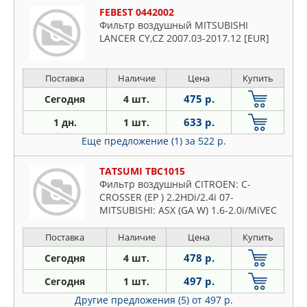
FEBEST 0442002
Фильтр воздушный MITSUBISHI
LANCER CY,CZ 2007.03-2017.12 [EUR]
Поставка
Наличие
Цена
Купить
475 р.
Сегодня
4 шт.
633 р.
1 дн.
1 шт.
Еще предложение (1)
за 522 р.
TATSUMI TBC1015
Фильтр воздушный CITROEN: C-
CROSSER (EP ) 2.2HDi/2.4i 07-
MITSUBISHI: ASX (GA W) 1.6-2.0i/MiVEC
10-, LANCER 1.5-2.4i/MiVEC/Di-D 07-,
OUTLANDER II 2.0-3.0i/Di-D 06-
Поставка
Наличие
Цена
Купить
478 р.
Сегодня
4 шт.
497 р.
Сегодня
1 шт.
Другие предложения (5)
от 497 р.