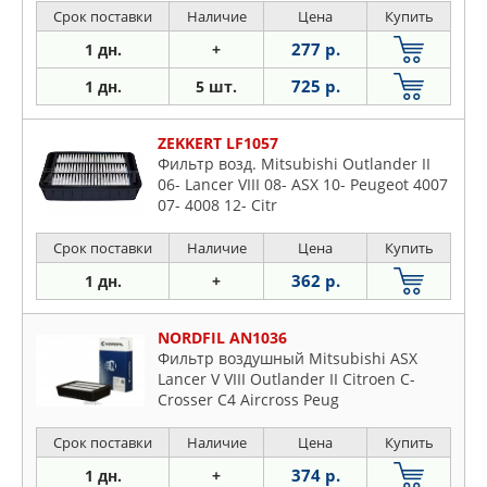
Срок поставки
Наличие
Цена
Купить
277 р.
1 дн.
+
725 р.
1 дн.
5 шт.
ZEKKERT LF1057
Фильтр возд. Mitsubishi Outlander II
06- Lancer VIII 08- ASX 10- Peugeot 4007
07- 4008 12- Citr
Срок поставки
Наличие
Цена
Купить
362 р.
1 дн.
+
NORDFIL AN1036
Фильтр воздушный Mitsubishi ASX
Lancer V VIII Outlander II Citroen C-
Crosser C4 Aircross Peug
Срок поставки
Наличие
Цена
Купить
374 р.
1 дн.
+