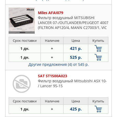
Miles AFAI079
Фильтр воздушный MITSUBISHI
LANCER 07-/OUTLANDER/PEUGEOT 4007
(FILTRON AP120/4, MANN C27003/1, VIC
A
Срок поставки
Наличие
Цена
Купить
421 р.
1 дн.
+
525 р.
1 дн.
+
Другие предложения (4)
от 545 р.
SAT ST1500A023
Фильтр воздушный Mitsubishi ASX 10-
/ Lancer 95-15
Срок поставки
Наличие
Цена
Купить
425 р.
1 дн.
+