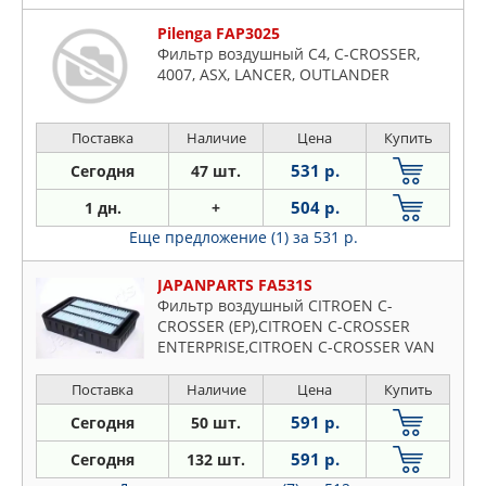
Pilenga FAP3025
Фильтр воздушный C4, C-CROSSER,
4007, ASX, LANCER, OUTLANDER
Поставка
Наличие
Цена
Купить
531 р.
Сегодня
47 шт.
504 р.
1 дн.
+
Еще предложение (1)
за 531 р.
JAPANPARTS FA531S
Фильтр воздушный CITROEN C-
CROSSER (EP),CITROEN C-CROSSER
ENTERPRISE,CITROEN C-CROSSER VAN
(VU),CITROEN C4 AIRCROSS,MITSUBISHI
ASX (GAW),MITSUBISHI LANCER
Поставка
Наличие
Цена
Купить
SPORTBA
591 р.
Сегодня
50 шт.
591 р.
Сегодня
132 шт.