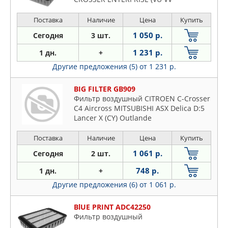
Поставка
Наличие
Цена
Купить
1 050 р.
Сегодня
3 шт.
1 231 р.
1 дн.
+
Другие предложения (5)
от 1 231 р.
BIG FILTER GB909
Фильтр воздушный CITROEN C-Crosser
C4 Aircross MITSUBISHI ASX Delica D:5
Lancer X (CY) Outlande
Поставка
Наличие
Цена
Купить
1 061 р.
Сегодня
2 шт.
748 р.
1 дн.
+
Другие предложения (6)
от 1 061 р.
BlUE PRINT ADC42250
Фильтр воздушный