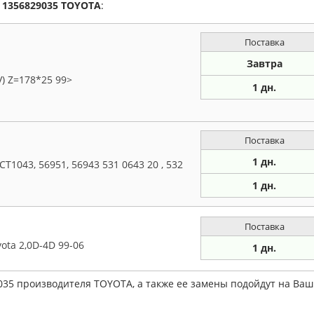
а
1356829035
TOYOTA
:
Поставка
Завтра
V) Z=178*25 99>
1 дн.
Поставка
1 дн.
T1043, 56951, 56943 531 0643 20 , 532
1 дн.
Поставка
ota 2,0D-4D 99-06
1 дн.
035 производителя TOYOTA, а также ее замены подойдут на Ва