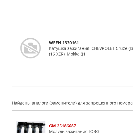
WEEN 1330161
Катушка зажигания, CHEVROLET Cruze (J305,
(16 XER), Mokka (J1
Найдены аналоги (заменители) для запрошенного номер
GM 25186687
Модуль зажигания [ORG]