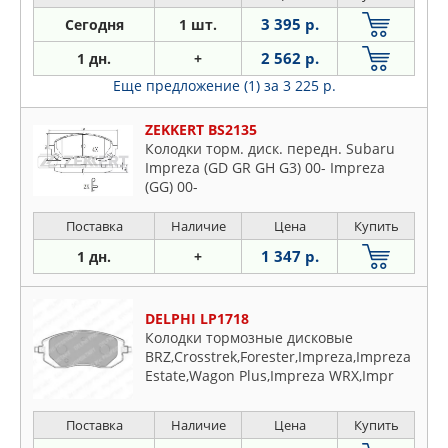
3 395 р.
Сегодня
1 шт.
2 562 р.
1 дн.
+
Еще предложение (1)
за 3 225 р.
ZEKKERT BS2135
Колодки торм. диск. передн. Subaru
Impreza (GD GR GH G3) 00- Impreza
(GG) 00-
Поставка
Наличие
Цена
Купить
1 347 р.
1 дн.
+
DELPHI LP1718
Колодки тормозные дисковые
BRZ,Crosstrek,Forester,Impreza,Impreza
Estate,Wagon Plus,Impreza WRX,Impr
Поставка
Наличие
Цена
Купить