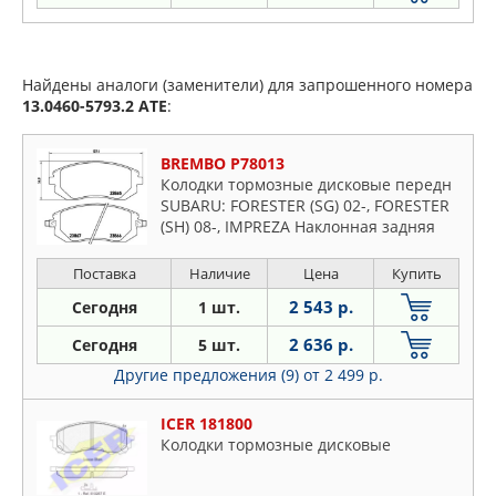
Найдены аналоги (заменители) для запрошенного номера
13.0460-5793.2
ATE
:
BREMBO P78013
Колодки тормозные дисковые передн
SUBARU: FORESTER (SG) 02-, FORESTER
(SH) 08-, IMPREZA Наклонная задняя
часть (GR) 08-, IMPREZA седан (GD, GG)
00-, IMPREZA универсал (GD,
Поставка
Наличие
Цена
Купить
2 543 р.
Сегодня
1 шт.
2 636 р.
Сегодня
5 шт.
Другие предложения (9)
от 2 499 р.
ICER 181800
Колодки тормозные дисковые