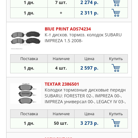
2 274 р.
1 дн.
7 шт.
2 311 р.
1 дн.
+
BlUE PRINT ADS74234
К-т дисков. тормоз. колодок SUBARU
IMPREZA 1.5 2008-
Поставка
Наличие
Цена
Купить
2 597 р.
1 дн.
4 шт.
TEXTAR 2386501
Колодки тормозные дисковые передн
SUBARU: FORESTER 02-, IMPREZA 00-,
IMPREZA универсал 00-, LEGACY IV 03-,
LEGACY IV универсал 03-
Поставка
Наличие
Цена
Купить
3 273 р.
1 дн.
50 шт.