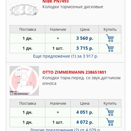
NIBK PN7493
Колодки тормозные дисковые
Поставка
Наличие
Цена
Купить
3 560 р.
1 дн.
+
3 715 р.
1 дн.
1 шт.
Еще предложение (1)
за 3 917 р.
OTTO ZIMMERMANN 238651801
Колодки торм.перед. со звук.датчиком
износа
Поставка
Наличие
Цена
Купить
4 051 р.
1 дн.
+
4 072 р.
1 дн.
1 шт.
Другие предложения (2)
от 4 079 р.