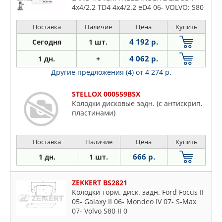
4x4/2.2 TD4 4x4/2.2 eD4 06- VOLVO: S80
II 1.6 D DRIVe/1.6 DRIVe/2.0/2.0
FlexFuel/2.0 T/2.0 TDi/2.4 D/2.5 T/
Поставка
Наличие
Цена
Купить
4 192 р.
Сегодня
1 шт.
4 062 р.
1 дн.
+
Другие предложения (4)
от 4 274 р.
STELLOX 000559BSX
Колодки дисковые задн. (с антискрип.
пластинами)
Поставка
Наличие
Цена
Купить
666 р.
1 дн.
1 шт.
ZEKKERT BS2821
Колодки торм. диск. задн. Ford Focus II
05- Galaxy II 06- Mondeo IV 07- S-Max
07- Volvo S80 II 0