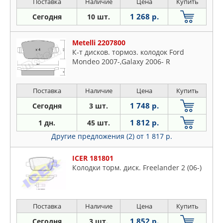
Поставка
Наличие
Цена
Купить
1 268 р.
Сегодня
10 шт.
Metelli 2207800
К-т дисков. тормоз. колодок Ford
Mondeo 2007-,Galaxy 2006- R
Поставка
Наличие
Цена
Купить
1 748 р.
Сегодня
3 шт.
1 812 р.
1 дн.
45 шт.
Другие предложения (2)
от 1 817 р.
ICER 181801
Колодки торм. диск. Freelander 2 (06-)
Поставка
Наличие
Цена
Купить
1 852 р.
Сегодня
3 шт.