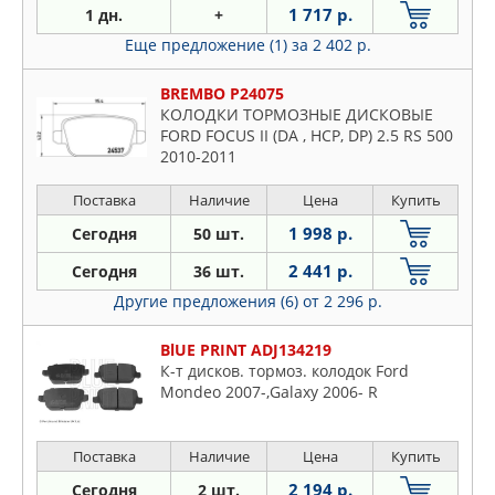
1 717 р.
1 дн.
+
Еще предложение (1)
за 2 402 р.
BREMBO P24075
КОЛОДКИ ТОРМОЗНЫЕ ДИСКОВЫЕ
FORD FOCUS II (DA , HCP, DP) 2.5 RS 500
2010-2011
Поставка
Наличие
Цена
Купить
1 998 р.
Сегодня
50 шт.
2 441 р.
Сегодня
36 шт.
Другие предложения (6)
от 2 296 р.
BlUE PRINT ADJ134219
К-т дисков. тормоз. колодок Ford
Mondeo 2007-,Galaxy 2006- R
Поставка
Наличие
Цена
Купить
2 194 р.
Сегодня
2 шт.