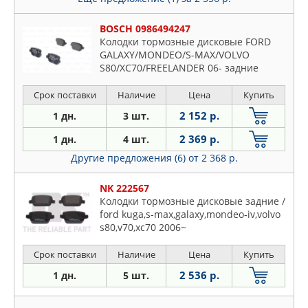
BOSCH 0986494247
Колодки тормозные дисковые FORD
GALAXY/MONDEO/S-MAX/VOLVO
S80/XC70/FREELANDER 06- задние
Срок поставки
Наличие
Цена
Купить
2 152 р.
1 дн.
3 шт.
2 369 р.
1 дн.
4 шт.
Другие предложения (6)
от 2 368 р.
NK 222567
Колодки тормозные дисковые задние /
ford kuga,s-max,galaxy,mondeo-iv,volvo
s80,v70,xc70 2006~
Срок поставки
Наличие
Цена
Купить
2 536 р.
1 дн.
5 шт.