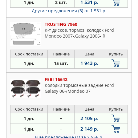
1 531 р.
1 дн.
2 шт.
Другие предложения (3)
от 1 531 р.
TRUSTING 7960
К-т дисков. тормоз. колодок Ford
Mondeo 2007-,Galaxy 2006- R
Срок поставки
Наличие
Цена
Купить
1 943 р.
1 дн.
15 шт.
FEBI 16642
Колодки тормозные задние Ford
Galaxy 06-/Mondeo 07
Срок поставки
Наличие
Цена
Купить
2 105 р.
1 дн.
+
2 149 р.
1 дн.
+
Еще предложение (1)
за 2 556 р.