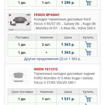
1 286 р.
1 дн.
1 шт.
FENOX BP43041
Колодки тормозные дисковые Ford
Focus II RS/ST 05- , Galaxy 06- , Kuga 08-
, Mondeo IV 07- , S-Max 06-, Volvo S60 II
10- , S80 II 06- , V60 10- , V70 III 07- ,XC
70 II 07- задние
Поставка
Наличие
Цена
Купить
1 363 р.
1 дн.
2 шт.
1 363 р.
1 дн.
+
Другие предложения (2)
от 1 363 р.
WEEN 1511212
Тормозные колодки дисковые задние
FORD Mondeo IV S-Max Kuga I Galaxy
Focus II ST/RS VOLVO S80 I
Срок поставки
Наличие
Цена
Купить
1 531 р.
1 дн.
1 шт.