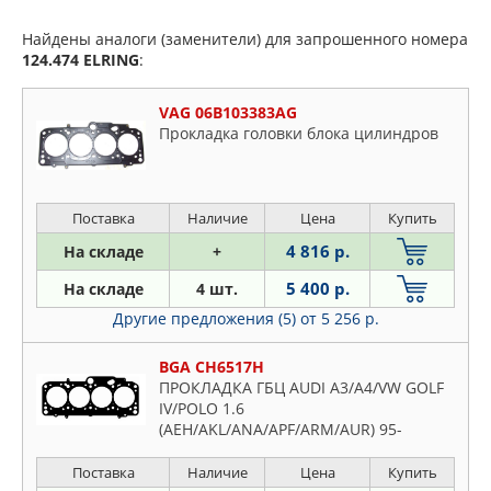
Найдены аналоги (заменители) для запрошенного номера
124.474
ELRING
:
VAG 06B103383AG
Прокладка головки блока цилиндров
Поставка
Наличие
Цена
Купить
4 816 р.
На складе
+
5 400 р.
На складе
4 шт.
Другие предложения (5)
от 5 256 р.
BGA CH6517H
ПРОКЛАДКА ГБЦ AUDI A3/A4/VW GOLF
IV/POLO 1.6
(AEH/AKL/ANA/APF/ARM/AUR) 95-
Поставка
Наличие
Цена
Купить