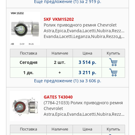
Еще предложение (1)
за 2 919 р.
SKF VKM15202
Ролик приводного ремня Chevrolet
Astra,Epica,Evanda,Lacetti,Nubira,Rezzo,Zafi
Evanda,Lacetti,Leganza,Nubira,Rezzo,для
Lada 110,Opel Astra F,G,Calibra
A,Frontera,Kadett E,Omega B,Vectra A,B,
Поставка
Наличие
Цена
Купить
1.7,1.8,2.0 D,TD,i16V,GSI 03.88-12.06
3 514 р.
Сегодня
2 шт.
3 211 р.
1 дн.
+
Еще предложение (1)
за 3 606 р.
GATES T43040
(7784-21033) Ролик приводного ремня
Chevrolet
Astra,Epica,Evanda,Lacetti,Nubira,Rezzo,Zafi
Evanda,Lacetti,Leganza,Nubira,Rezzo,для
Lada 110,Opel Astra F,G,Calibra
Поставка
Наличие
Цена
Купить
A,Frontera,Kadett E,Omega B,Vectra A,B,