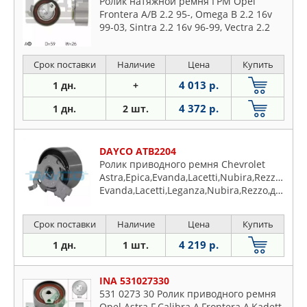
Ролик натяжной ремня ГРМ Opel
Frontera A/B 2.2 95-, Omega B 2.2 16v
99-03, Sintra 2.2 16v 96-99, Vectra 2.2
16v 00-03
Срок поставки
Наличие
Цена
Купить
4 013 р.
1 дн.
+
4 372 р.
1 дн.
2 шт.
DAYCO ATB2204
Ролик приводного ремня Chevrolet
Astra,Epica,Evanda,Lacetti,Nubira,Rezzo,Zafi
Evanda,Lacetti,Leganza,Nubira,Rezzo,для
Lada 110,Opel Astra F,G,Calibra
A,Frontera,Kadett E,Omega B,Vectra A,B,
Срок поставки
Наличие
Цена
Купить
1.7,1.8,2.0 D,TD,i16V,GSI 03.88-12.06
4 219 р.
1 дн.
1 шт.
INA 531027330
531 0273 30 Ролик приводного ремня
Opel Astra F,Calibra A,Frontera A,Kadett