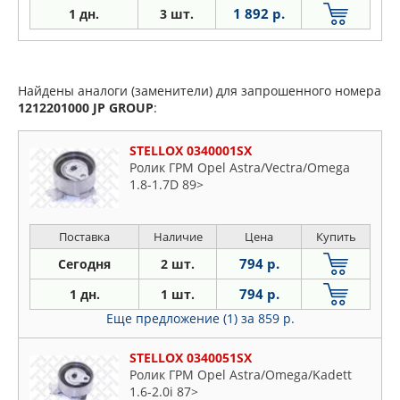
1 892 р.
1 дн.
3 шт.
Найдены аналоги (заменители) для запрошенного номера
1212201000
JP GROUP
:
STELLOX 0340001SX
Ролик ГРМ Opel Astra/Vectra/Omega
1.8-1.7D 89>
Поставка
Наличие
Цена
Купить
794 р.
Сегодня
2 шт.
794 р.
1 дн.
1 шт.
Еще предложение (1)
за 859 р.
STELLOX 0340051SX
Ролик ГРМ Opel Astra/Omega/Kadett
1.6-2.0i 87>