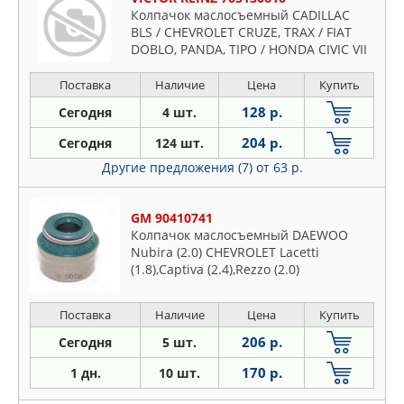
Колпачок маслосъемный CADILLAC
BLS / CHEVROLET CRUZE, TRAX / FIAT
DOBLO, PANDA, TIPO / HONDA CIVIC VII
/ MB CLA, A/S-CLASS / OPEL ASTRA,
COMBO, CORSA, MERIVA, OMEGA,
Поставка
Наличие
Цена
Купить
VECTRA
128 р.
Сегодня
4 шт.
204 р.
Сегодня
124 шт.
Другие предложения (7)
от 63 р.
GM 90410741
Колпачок маслосъемный DAEWOO
Nubira (2.0) CHEVROLET Lacetti
(1.8),Captiva (2.4),Rezzo (2.0)
Поставка
Наличие
Цена
Купить
206 р.
Сегодня
5 шт.
170 р.
1 дн.
10 шт.