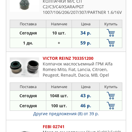
КОЛПАЧКИ М/С CIT
C2/C3/C4/XSARA/PGT
1007/106/206/207/307/PARTNER 1.6/16V
96-
Поставка
Наличие
Цена
Купить
34 р.
Сегодня
10 шт.
59 р.
1 дн.
+
VICTOR REINZ 703351200
Колпачок маслосъемный ГРМ Alfa
Romeo Mito, Fiat, Lancia, Citroen,
Peugeot, Renault, Dacia, MB, Opel
Поставка
Наличие
Цена
Купить
43 р.
Сегодня
1048 шт.
46 р.
Сегодня
100 шт.
Другие предложения (8)
от 39 р.
FEBI 02741