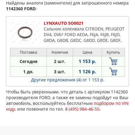
Найдены аналоги (заменители) для запрошенного номера
1142360
FORD
:
LYNXAUTO SO0021
Сальник коленвала CITROEN, PEUGEOT
DV4, DV6? FORD AEDA, F6JA, F6JB, F6JD,
G8DA, G8DB, G8DC, G8DD, G8DE, G8DF,
GPDA, GPDB, GPDC, HHDA, HHDB, HHJA,
HHJB, HHJC, HHJD, HHJE, HHJF, KVJA,
Поставка
Наличие
Цена
Купить
MTDA, NGCA, NGDA, NGDB, T1BA, T1BB,
1 153 р.
Сегодня
2 шт.
T1BC, T1DA, T1DB, T1GA, T1WA, T1WB
1 126 р.
1 дн.
3 шт.
Другие предложения (4)
от 1 153 р.
Чтобы быть уверенными, что деталь с артикулом 1142360
производителя FORD, а также ее замены подойдут на Ваш
автомобиль, воспользуйтесь бесплатным
подбором по VIN
коду
, или позвоните по тел.
8 (495) 984-46-55
.