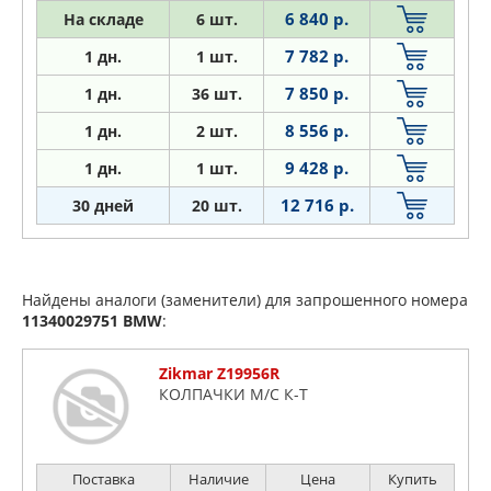
6 840 р.
На складе
6 шт.
7 782 р.
1 дн.
1 шт.
7 850 р.
1
дн.
36 шт.
8 556 р.
1
дн.
2 шт.
9 428 р.
1
дн.
1 шт.
12 716 р.
30 дней
20 шт.
Найдены аналоги (заменители) для запрошенного номера
11340029751
BMW
:
Zikmar Z19956R
КОЛПАЧКИ М/С К-Т
Поставка
Наличие
Цена
Купить