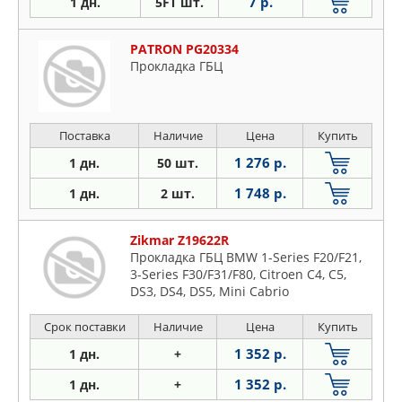
7 р.
1 дн.
5FT шт.
PATRON PG20334
Прокладка ГБЦ
Поставка
Наличие
Цена
Купить
1 276 р.
1 дн.
50 шт.
1 748 р.
1 дн.
2 шт.
Zikmar Z19622R
Прокладка ГБЦ BMW 1-Series F20/F21,
3-Series F30/F31/F80, Citroen C4, C5,
DS3, DS4, DS5, Mini Cabrio
Срок поставки
Наличие
Цена
Купить
1 352 р.
1 дн.
+
1 352 р.
1 дн.
+