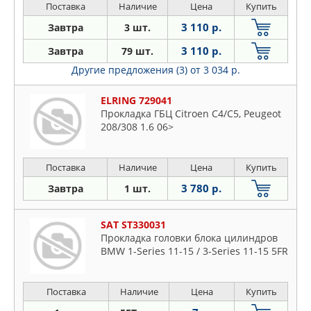
C5 III 1.6 09>, DS3 1.6 10-15, DS4 1.6 11-
Поставка
Наличие
Цена
Купить
15, MINI Mini(R56) Cooper 1.6 06-13,
3 110 р.
Завтра
3 шт.
Clubman(R55)
3 110 р.
Завтра
79 шт.
Другие предложения (3)
от 3 034 р.
ELRING 729041
Прокладка ГБЦ Citroen C4/C5, Peugeot
208/308 1.6 06>
Поставка
Наличие
Цена
Купить
3 780 р.
Завтра
1 шт.
SAT ST330031
Прокладка головки блока цилиндров
BMW 1-Series 11-15 / 3-Series 11-15 5FR
Поставка
Наличие
Цена
Купить