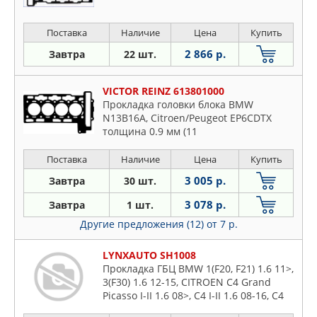
Поставка
Наличие
Цена
Купить
2 866 р.
Завтра
22 шт.
VICTOR REINZ 613801000
Прокладка головки блока BMW
N13B16A, Citroen/Peugeot EP6CDTX
толщина 0.9 мм (11
Поставка
Наличие
Цена
Купить
3 005 р.
Завтра
30 шт.
3 078 р.
Завтра
1 шт.
Другие предложения (12)
от 7 р.
LYNXAUTO SH1008
Прокладка ГБЦ BMW 1(F20, F21) 1.6 11>,
3(F30) 1.6 12-15, CITROEN C4 Grand
Picasso I-II 1.6 08>, C4 I-II 1.6 08-16, C4
Picasso I-II 1.6 08>, C5 Aircross 1.6 18>,