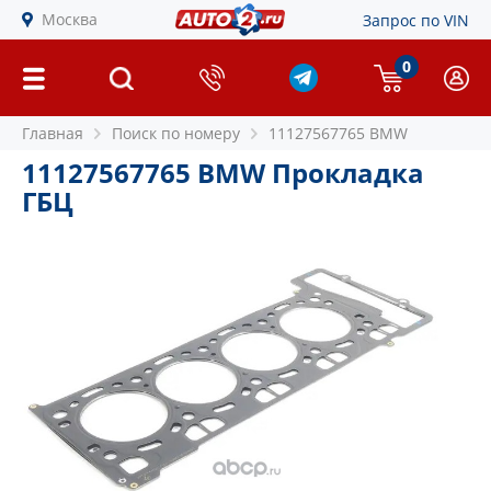
Москва
Запрос по VIN
0
Главная
Поиск по номеру
11127567765 BMW
11127567765 BMW Прокладка
ГБЦ