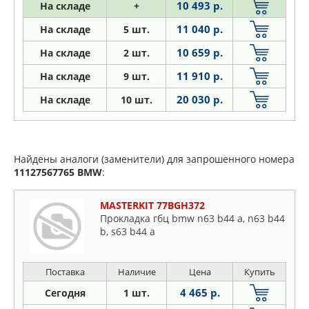
10 493 р.
На складе
+
11 040 р.
На складе
5 шт.
10 659 р.
На складе
2 шт.
11 910 р.
На складе
9 шт.
20 030 р.
На складе
10 шт.
Найдены аналоги (заменители) для запрошенного номера
11127567765
BMW
:
MASTERKIT 77BGH372
Прокладка гбц bmw n63 b44 a, n63 b44
b, s63 b44 a
Поставка
Наличие
Цена
Купить
4 465 р.
Сегодня
1 шт.