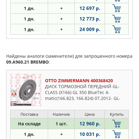
12 697 р.
1
дн.
+
12 773 р.
1
дн.
+
24 009 р.
1
дн.
+
Найдены аналоги (заменители) для запрошенного номера
09.A960.21
BREMBO
:
OTTO ZIMMERMANN 400368420
ДИСК ТОРМОЗНОЙ ПЕРЕДНИЙ GL-
CLASS (X166) GL 350 BlueTec 4-
matic(166.823, 166.824) 07.2012- GL-
CLASS(
Поставка
Наличие
Цена
Купить
12 960 р.
На складе
1 шт.
10 031 р.
1 дн.
+