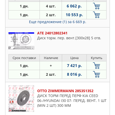
6 062 р.
1 дн.
4 шт.
10 553 р.
1 дн.
2 шт.
Еще предложение (1)
за 6 669 р.
ATE 24012802341
Диск торм. пер. вент.[300x28] 5 отв.
Срок поставки
Наличие
Цена
Купить
7 421 р.
1 дн.
+
8 016 р.
1 дн.
2 шт.
OTTO ZIMMERMANN 285351352
ДИСК ТОРМ ПЕРЕД ПЕРФ KIA CEED
06-/HYUNDAI I30 07- ПЕРЕД. ВЕНТ. 1 ШТ
(MIN 2 ШТ) 300 ММ