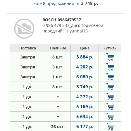
3 749 р.
Еще 8 предложений
от
BOSCH 0986479537
0 986 479 537_диск тормозной
передний!_ Hyundai i3
Поставка
Наличие
Цена
Купить
3 884 р.
Завтра
8 шт.
4 202 р.
Завтра
3 шт.
6 080 р.
Завтра
1 шт.
3 749 р.
1
дн.
8 шт.
4 272 р.
1
дн.
+
5 169 р.
1
дн.
+
5 634 р.
1
дн.
+
6 177 р.
1
дн.
26 шт.