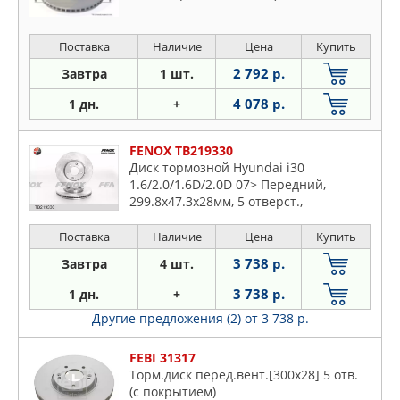
Поставка
Наличие
Цена
Купить
2 792 р.
Завтра
1 шт.
4 078 р.
1 дн.
+
FENOX TB219330
Диск тормозной Hyundai i30
1.6/2.0/1.6D/2.0D 07> Передний,
299.8x47.3x28мм, 5 отверст.,
вентилируемый
Поставка
Наличие
Цена
Купить
3 738 р.
Завтра
4 шт.
3 738 р.
1 дн.
+
Другие предложения (2)
от 3 738 р.
FEBI 31317
Торм.диск перед.вент.[300x28] 5 отв.
(с покрытием)