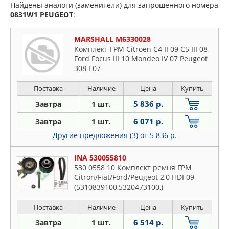
Найдены аналоги (заменители) для запрошенного номера
0831W1
PEUGEOT
:
MARSHALL M6330028
Комплект ГРМ Citroen C4 II 09 C5 III 08
Ford Focus III 10 Mondeo IV 07 Peugeot
308 I 07
Поставка
Наличие
Цена
Купить
5 836 р.
Завтра
1 шт.
6 071 р.
Завтра
1 шт.
Другие предложения (3)
от 5 836 р.
INA 530055810
530 0558 10 Комплект ремня ГРМ
Citron/Fiat/Ford/Peugeot 2,0 HDI 09-
(5310839100,5320473100,)
Поставка
Наличие
Цена
Купить
6 514 р.
Завтра
1 шт.