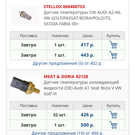
STELLOX 0604007SX
Датчик температуры ОЖ AUDI A2-A6,
VW GOLF/PASSAT/BORA/POLO/T5,
SKODA FABIA 00>
Поставка
Наличие
Цена
Купить
417 р.
Завтра
1 шт.
443 р.
Завтра
1 шт.
Другие предложения (5)
от 402 р.
MEAT & DORIA 82128
Датчик температуры охлаждающей
жидкости (OE) Audi A1 Seat Ibiza V VW
Golf VI
Поставка
Наличие
Цена
Купить
426 р.
Завтра
32 шт.
500 р.
Завтра
1 шт.
Другие предложения (10)
от 494 р.