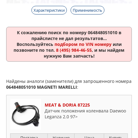
Характеристики
Применимость
К сожалению поиск по номеру
064848051010
в
прайслисте не дал результатов...
Воспользуйтесь
подбором по VIN номеру
или
позвоните по тел.
8 (495) 984-46-55
, и мы найдем
нужную Вам запчасть!
Найдены аналоги (заменители) для запрошенного номера
064848051010
MAGNETI MARELLI
:
MEAT & DORIA 87225
Датчик положения коленвала Daewoo
Leganza 2.0 97>
Поставка
Наличие
Цена
Купить