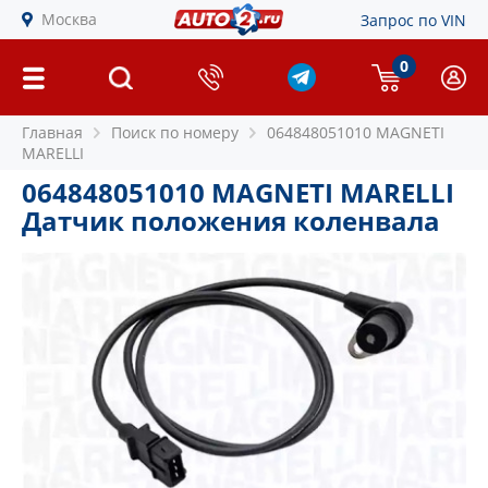
Москва
Запрос по VIN
0
Главная
Поиск по номеру
064848051010 MAGNETI
MARELLI
064848051010 MAGNETI MARELLI
Датчик положения коленвала