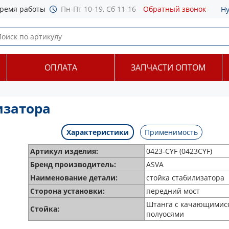
ремя работы
Пн-Пт 10-19, Сб 11-16
Обратный звонок
Н
ОПЛАТА
ЗАПЧАСТИ ОПТОМ
изатора
Характеристики
Применимость
Артикул изделия:
0423-CYF (0423CYF)
Бренд производитель:
ASVA
Наименование детали:
стойка стабилизатора
Сторона установки:
передний мост
Штанга с качающимис
Стойка:
полуосями