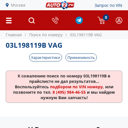
Москва
Запрос по VIN
0
Главная
Поиск по номеру
03L198119B VAG
03L198119B VAG
Характеристики
Применимость
К сожалению поиск по номеру
03L198119B
в
прайслисте не дал результатов...
Воспользуйтесь
подбором по VIN номеру
, или
позвоните по тел.
8 (495) 984-46-55
и мы найдем
нужную Вам запчасть!