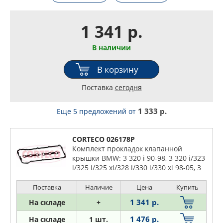
1 341 р.
В наличии
В корзину
Поставка
сегодня
1 333 р.
Еще 5 предложений
от
CORTECO 026178P
Комплект прокладок клапанной
крышки BMW: 3 320 i 90-98, 3 320 i/323
i/325 i/325 xi/328 i/330 i/330 xi 98-05, 3
Compact 323 ti 94-00, 3 Compact 325 ti
01-05, 3 Touring 320 i 95-99
Поставка
Наличие
Цена
Купить
1 341 р.
На складе
+
1 476 р.
На складе
1 шт.