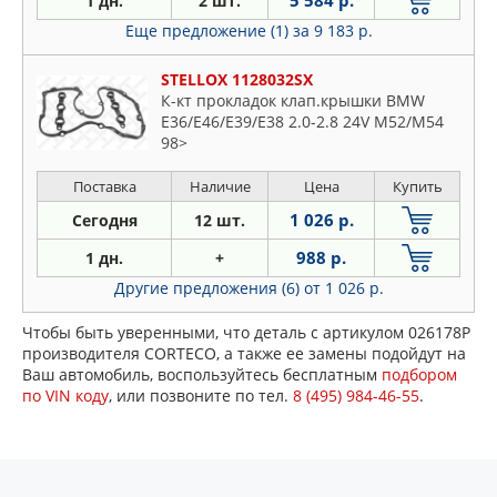
1 дн.
2 шт.
Еще предложение (1)
за 9 183 р.
STELLOX 1128032SX
К-кт прокладок клап.крышки BMW
E36/E46/E39/E38 2.0-2.8 24V M52/M54
98>
Поставка
Наличие
Цена
Купить
1 026 р.
Сегодня
12 шт.
988 р.
1 дн.
+
Другие предложения (6)
от 1 026 р.
Чтобы быть уверенными, что деталь с артикулом 026178P
производителя CORTECO, а также ее замены подойдут на
Ваш автомобиль, воспользуйтесь бесплатным
подбором
по VIN коду
, или позвоните по тел.
8 (495) 984-46-55
.