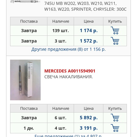
745U MB W202, W203, W210, W211,
W163, W220, SPRINTER, CHRYSLER: 300C
3.2CRD, JEEP: GRAND CHEROKEE
Поставка
Наличие
Цена
Купить
1 174 р.
Завтра
139 шт.
1 572 р.
Завтра
3 шт.
Другие предложения (8)
от 1 156 р.
MERCEDES A0011594901
СВЕЧА НАКАЛИВАНИЯ.
Поставка
Наличие
Цена
Купить
5 892 р.
Завтра
6 шт.
3 191 р.
1 дн.
4 шт.
Еще предложение (1)
за 4 807 р.