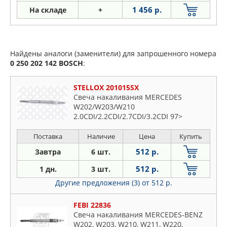
1 456 р.
На складе
+
Найдены аналоги (заменители) для запрошенного номера
0 250 202 142
BOSCH
:
STELLOX 201015SX
Свеча накаливания MERCEDES
W202/W203/W210
2.0CDI/2.2CDI/2.7CDI/3.2CDI 97>
Поставка
Наличие
Цена
Купить
512 р.
Завтра
6 шт.
512 р.
1 дн.
3 шт.
Другие предложения (3)
от 512 р.
FEBI 22836
Свеча накаливания MERCEDES-BENZ
W202, W203, W210, W211, W220,