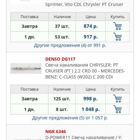
Sprinter, Vito CDI, Chrysler PT Cruiser
Поставка
Наличие
Цена
Купить
874 р.
Завтра
37 шт.
917 р.
1 дн.
53 шт.
Другие предложения (4)
от 991 р.
DENSO DG117
Свеча накаливания CHRYSLER: PT
CRUISER (PT ) 2.2 CRD 00 - MERCEDES-
BENZ: C-CLASS (W202) C 200 CDI
(202.134)/C 220 CDI (202.133) 93 - 00 , C-
CLASS (W203) C 200 CD
Поставка
Наличие
Цена
Купить
998 р.
Завтра
125 шт.
1 048 р.
1 дн.
8 шт.
Другие предложения (5)
от 1 057 р.
NGK 6346
D-POWER11 Свеча накаливания / Y-