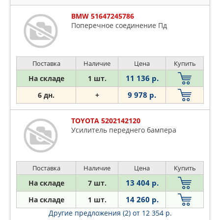
GORDON
HDE
BMW 51647245786
Поперечное соединение Пд
HONDA
HYUNDAI-KIA
KIA
Поставка
Наличие
Цена
Купить
KLOKKERHOLM
11 136 р.
На складе
1 шт.
LEX
MAZDA
9 978 р.
6 дн.
+
MERCEDES
MITSUBISHI
TOYOTA 5202142120
Усилитель переднего бампера
NISSAN
NSP
PATRON
Поставка
Наличие
Цена
Купить
PEUGEOT
13 404 р.
На складе
7 шт.
PHIRA
14 260 р.
POLCAR
На складе
1 шт.
PRASCO
Другие предложения (2)
от 12 354 р.