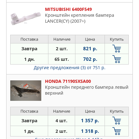
RENAULT
MITSUBISHI 6400F549
SAT
Кронштейн крепления бампера
SUBARU
LANCER(CY) (2007>)
SUZUKI
TORK
Поставка
Наличие
Цена
Купить
TOYOTA
821 р.
Завтра
2 шт.
TYG
702 р.
1 дн.
65 шт.
VOLVO
Другие предложения (3)
от 751 р.
HONDA 71190SXSA00
Кронштейн переднего бампера левый
верхний
Поставка
Наличие
Цена
Купить
1 357 р.
Завтра
4 шт.
1 318 р.
1 дн.
2 шт.