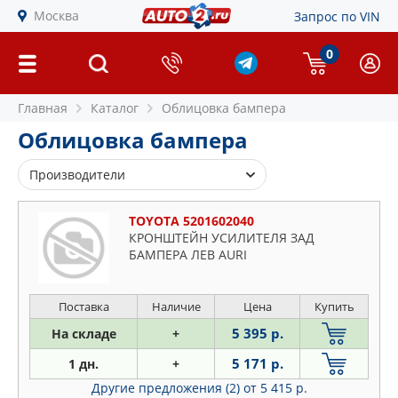
Москва
Запрос по VIN
0
Главная
Каталог
Облицовка бампера
Облицовка бампера
Производители
API
TOYOTA 5201602040
BLIC
КРОНШТЕЙН УСИЛИТЕЛЯ ЗАД
БАМПЕРА ЛЕВ AURI
BMW
BSG
DAF
Поставка
Наличие
Цена
Купить
DOMINANT
5 395 р.
На складе
+
FEBEST
5 171 р.
1 дн.
+
FORD
Другие предложения (2)
от 5 415 р.