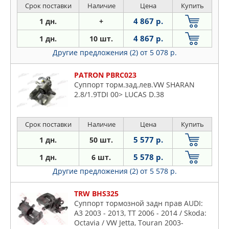
Срок поставки
Наличие
Цена
Купить
4 867 р.
1 дн.
+
4 867 р.
1 дн.
10 шт.
Другие предложения (2)
от 5 078 р.
PATRON PBRC023
Суппорт торм.зад.лев.VW SHARAN
2.8/1.9TDI 00> LUCAS D.38
Срок поставки
Наличие
Цена
Купить
5 577 р.
1 дн.
50 шт.
5 578 р.
1 дн.
6 шт.
Другие предложения (2)
от 5 578 р.
TRW BHS325
Суппорт тормозной задн прав AUDI:
A3 2003 - 2013, TT 2006 - 2014 / Skoda:
Octavia / VW Jetta, Touran 2003-