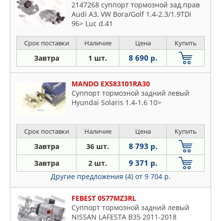
2147268 суппорт тормозной зад.прав
Audi A3, VW Bora/Golf 1.4-2.3/1.9TDi
96> Luc d.41
Срок поставки
Наличие
Цена
Купить
8 690 р.
Завтра
1 шт.
MANDO EX583101RA30
Суппорт тормозной задний левый
Hyundai Solaris 1.4-1.6 10>
Срок поставки
Наличие
Цена
Купить
8 793 р.
Завтра
36 шт.
9 371 р.
Завтра
2 шт.
Другие предложения (4)
от 9 704 р.
FEBEST 0577MZ3RL
Суппорт тормозной задний левый
NISSAN LAFESTA B35 2011-2018