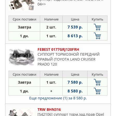
04=>
Срок поставки
Наличие
Цена
Купить
7 539 р.
Завтра
2 шт.
8 613 р.
1 дн.
1 шт.
FEBEST 0177GRJ120FRH
СУППОРТ ТОРМОЗНОЙ ПЕРЕДНИЙ
ПРАВЫЙ (TOYOTA LAND CRUISER
PRADO 120
GRJ12#/KDJ12#/RZJ12#/TRJ12#/VZJ12#
Срок поставки
Наличие
Цена
Купить
7 580 р.
Завтра
1 шт.
8 580 р.
1 дн.
+
Еще предложение (1)
за 8 580 р.
TRW BHN316
[542106] суппорт торм.зад.прав Opel