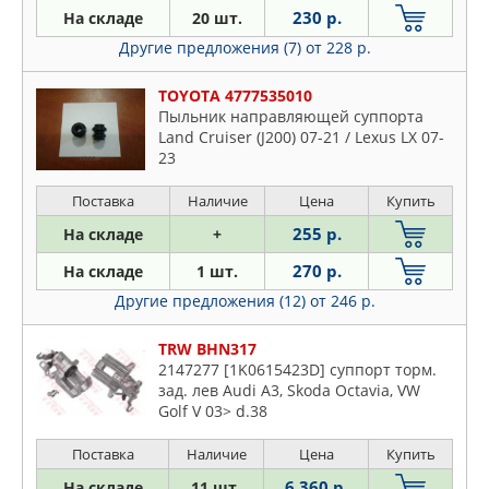
JP GROUP
230 р.
На складе
20 шт.
Nissan
KAMOKA
Другие предложения (7)
от 228 р.
Opel
KIA
Peugeot
TOYOTA 4777535010
KORTEX
Porsche
Пыльник направляющей суппорта
KRAUF
Land Cruiser (J200) 07-21 / Lexus LX 07-
Renault
23
LAND ROVER
Rover
LONGHO
Поставка
Наличие
Цена
Купить
Saab
LYNXAUTO
Seat
255 р.
На складе
+
MAGTECHNIC
Skoda
270 р.
На складе
1 шт.
MANDO
Ssangyong
Другие предложения (12)
от 246 р.
MAPCO
Subaru
MASTERKIT
TRW BHN317
Suzuki
MASUMA
2147277 [1K0615423D] суппорт торм.
Toyota
зад. лев Audi A3, Skoda Octavia, VW
MAZDA
VW
Golf V 03> d.38
MERCEDES
Volvo
Поставка
Наличие
Цена
Купить
MILES
MITSUBISHI
6 360 р.
На складе
11 шт.