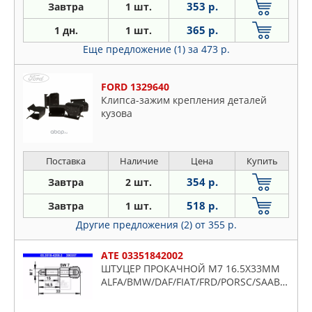
353 р.
Завтра
1 шт.
365 р.
1 дн.
1 шт.
Еще предложение (1)
за 473 р.
FORD 1329640
Клипса-зажим крепления деталей
кузова
Поставка
Наличие
Цена
Купить
354 р.
Завтра
2 шт.
518 р.
Завтра
1 шт.
Другие предложения (2)
от 355 р.
ATE 03351842002
ШТУЦЕР ПРОКАЧНОЙ M7 16.5X33MM
ALFA/BMW/DAF/FIAT/FRD/PORSC/SAAB/AUDI/VW