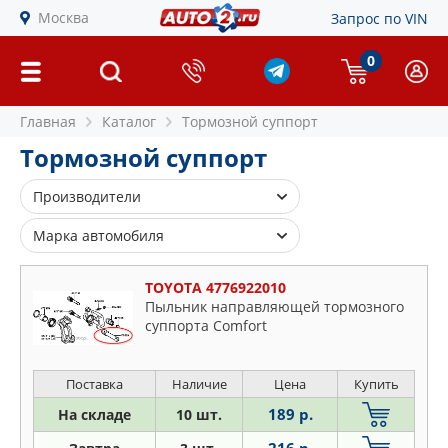
Москва
Запрос по VIN
0
Главная
Каталог
Тормозной суппорт
Тормозной суппорт
Производители
ADVICS
Марка автомобиля
AMD
Alfa Romeo
ASVA
TOYOTA 4776922010
Audi
Пыльник направляющей тормозного
ATE
суппорта Comfort
BMW
AUTOFREN S
Chevrolet
BLITZ
Chrysler
Поставка
Наличие
Цена
Купить
BMW
Citroen
189 р.
На складе
10 шт.
BOSCH
Daewoo