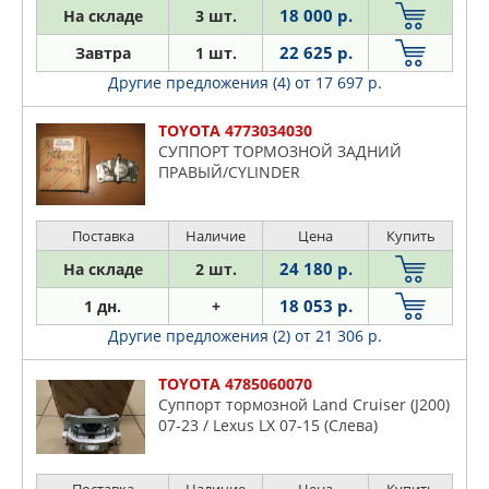
TRW
18 000 р.
На складе
3 шт.
VAG
22 625 р.
Завтра
1 шт.
VIKA
Другие предложения (4)
от 17 697 р.
ZEKKERT
ЛАДА
TOYOTA 4773034030
СУППОРТ ТОРМОЗНОЙ ЗАДНИЙ
ПРАВЫЙ/CYLINDER
Поставка
Наличие
Цена
Купить
24 180 р.
На складе
2 шт.
18 053 р.
1 дн.
+
Другие предложения (2)
от 21 306 р.
TOYOTA 4785060070
Суппорт тормозной Land Cruiser (J200)
07-23 / Lexus LX 07-15 (Слева)