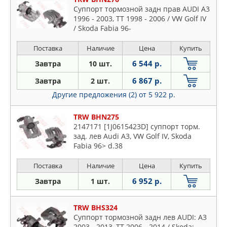
Суппорт тормозной задн прав AUDI A3
1996 - 2003, TT 1998 - 2006 / VW Golf IV
/ Skoda Fabia 96-
Поставка
Наличие
Цена
Купить
6 544 р.
Завтра
10 шт.
6 867 р.
Завтра
2 шт.
Другие предложения (2)
от 5 922 р.
TRW BHN275
2147171 [1J0615423D] суппорт торм.
зад. лев Audi A3, VW Golf IV, Skoda
Fabia 96> d.38
Поставка
Наличие
Цена
Купить
6 952 р.
Завтра
1 шт.
TRW BHS324
Суппорт тормозной задн лев AUDI: A3
2003 - 2013, TT 2006 - 2014 / Skoda: