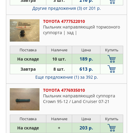
216 р.
Завтра
3 шт.
BREMBO
Dodge
Другие предложения (3)
от 201 р.
BSG
Fiat
CHRYSLER
Ford
TOYOTA 4777522010
DOMINANT
Пыльник направляющей тормозного
Honda
FEBEST
суппорта | зад |
Hyundai
FENOX
Infiniti
FIAT
Поставка
Наличие
Цена
Купить
Isuzu
FORD
189 р.
На складе
10 шт.
Iveco
FRENKIT
Jaguar
613 р.
Завтра
8 шт.
G-BRAKE
Jeep
Еще предложение (1)
за 392 р.
GANZ
KIA
GENERAL RICAMBI
TOYOTA 4776935010
Lancia
Пыльник направляющей суппорта
GM
Land Rover
Crown 95-12 / Land Cruiser 07-21
HYUNDAI-KIA
Lexus
ISUZU
Mazda
Поставка
Наличие
Цена
Купить
IVECO
Mercedes
203 р.
На складе
+
JAGUAR
Mitsubishi