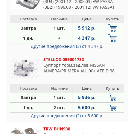
(3U4) (2001,12 - 2008,03) VW PASSAT
(3B2) (1996,08 - 2001,12) VW PASSAT
Variant (3B5) (1997,05 - 2001,12) VW
PASSAT (3B3) (2000,11 - 2005,05) VW
Поставка
Наличие
Цена
Купить
PASSAT Variant (3B6) (2000,10 - 2005,08)
5 912 р.
Завтра
1 шт.
4 347 р.
1 дн.
+
Другие предложения (3)
от 4 347 р.
STELLOX 0590017SX
Суппорт торм.зад.лев.NISSAN
ALMERA/PRIMERA ALL 00> ATE D.38
Поставка
Наличие
Цена
Купить
5 936 р.
Завтра
1 шт.
5 600 р.
1 дн.
2 шт.
Другие предложения (2)
от 5 600 р.
TRW BHN930