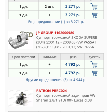
3 271 р.
1 дн.
2 шт.
3 271 р.
1 дн.
+
Еще предложение (1)
за 3 271 р.
JP GROUP 1162000980
Суппорт тормозной SKODA SUPERB
(3U4) (2001,12 - 2008,03) VW PASSAT
(3B2) (1996,08 - 2001,12) VW PASSAT
Variant (3B5) (1997,05 - 2001,12) VW
PASSAT (3B3) (2000,11 - 2005,05) VW
Срок поставки
Наличие
Цена
Купить
PASSAT Variant (3B6) (2000,10 - 2005,08)
4 792 р.
1 дн.
+
4 792 р.
1 дн.
+
Другие предложения (3)
от 4 944 р.
PATRON PBRC024
Суппорт тормозной задн прав VW
Sharan 2.8/1.9TDi 00> Lucas d.38