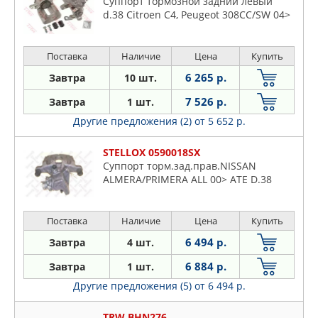
Суппорт тормозной задний левый
d.38 Citroen C4, Peugeot 308CC/SW 04>
Поставка
Наличие
Цена
Купить
6 265 р.
Завтра
10 шт.
7 526 р.
Завтра
1 шт.
Другие предложения (2)
от 5 652 р.
STELLOX 0590018SX
Суппорт торм.зад.прав.NISSAN
ALMERA/PRIMERA ALL 00> ATE D.38
Поставка
Наличие
Цена
Купить
6 494 р.
Завтра
4 шт.
6 884 р.
Завтра
1 шт.
Другие предложения (5)
от 6 494 р.
TRW BHN276