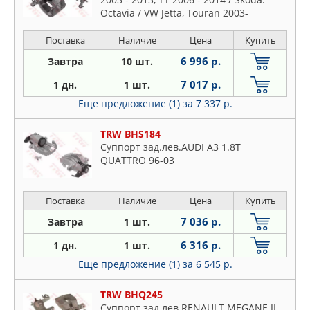
Octavia / VW Jetta, Touran 2003-
Поставка
Наличие
Цена
Купить
6 996 р.
Завтра
10 шт.
7 017 р.
1 дн.
1 шт.
Еще предложение (1)
за 7 337 р.
TRW BHS184
Суппорт зад.лев.AUDI A3 1.8T
QUATTRO 96-03
Поставка
Наличие
Цена
Купить
7 036 р.
Завтра
1 шт.
6 316 р.
1 дн.
1 шт.
Еще предложение (1)
за 6 545 р.
TRW BHQ245
Суппорт зад.лев.RENAULT MEGANE II