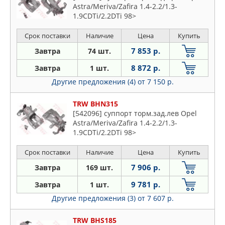
Astra/Meriva/Zafira 1.4-2.2/1.3-
1.9CDTi/2.2DTi 98>
Срок поставки
Наличие
Цена
Купить
7 853 р.
Завтра
74 шт.
8 872 р.
Завтра
1 шт.
Другие предложения (4)
от 7 150 р.
TRW BHN315
[542096] суппорт торм.зад.лев Opel
Astra/Meriva/Zafira 1.4-2.2/1.3-
1.9CDTi/2.2DTi 98>
Срок поставки
Наличие
Цена
Купить
7 906 р.
Завтра
169 шт.
9 781 р.
Завтра
1 шт.
Другие предложения (3)
от 7 607 р.
TRW BHS185