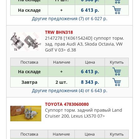
NK
6 413 р.
На складе
+
NSP
Другие предложения (7)
от 6 027 р.
NTY
TRW BHN318
OPEL
2147278 [1K0615424D] суппорт торм.
OSSCA
зад. прав Audi A3, Skoda Octavia, VW
PATRON
Golf V 03> d.38
PEUGEOT
Поставка
Наличие
Цена
Купить
QUATTRO FRENI
6 413 р.
На складе
+
RENAULT
8 343 р.
Завтра
2 шт.
SAT
Другие предложения (4)
от 6 643 р.
SHAFTEC
STELLOX
TOYOTA 4783060080
TATSUMI
Суппорт торм. задний правый Land
Cruiser 200, Lexus LX570 07>
TOYOTA
TRIALLI
TRUCKTEC AUTOMOTIVE
Поставка
Наличие
Цена
Купить