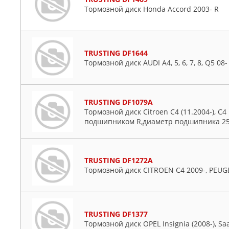
Daewoo
Тормозной диск Honda Accord 2003- R
Daihatsu
Dodge
Fiat
TRUSTING DF1644
Ford
Тормозной диск AUDI A4, 5, 6, 7, 8, Q5 08-
Honda
Hyundai
Infiniti
TRUSTING DF1079A
Тормозной диск Citroen C4 (11.2004-), C4 P
Isuzu
подшипником R,диаметр подшипника 2
Iveco
Jaguar
Jeep
TRUSTING DF1272A
KIA
Тормозной диск CITROEN C4 2009-, PEUG
Lancia
Land Rover
Lexus
TRUSTING DF1377
Mazda
Тормозной диск OPEL Insignia (2008-), Saa