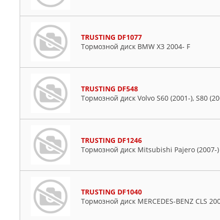
Mercedes
Mitsubishi
Nissan
TRUSTING DF1077
Тормозной диск BMW X3 2004- F
Opel
Peugeot
Porsche
Renault
TRUSTING DF548
Тормозной диск Volvo S60 (2001-), S80 (200
Rover
Saab
Seat
Skoda
TRUSTING DF1246
Тормозной диск Mitsubishi Pajero (2007-)
Ssangyong
Subaru
Suzuki
TRUSTING DF1040
Toyota
Тормозной диск MERCEDES-BENZ CLS 2004
VW
Volvo