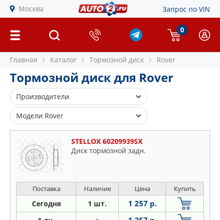
Москва
Запрос по VIN
0
Главная
Каталог
Тормозной диск
Rover
Тормозной диск для Rover
Производители
BLUE PRINT
Модели Rover
BOSCH
25
BREMBO
STELLOX 60209939SX
45
Диск тормозной задн.
COMLINE
75
DELPHI
200
FEBI
400
Поставка
Наличие
Цена
Купить
FENOX
600
1 257 р.
Сегодня
1 шт.
FERODO
800