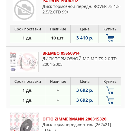
PATRON PBD4202
Диск тормозной передн. ROVER 75 1.8-
2.5/2.0TD 99>
Срок поставки
Наличие
Цена
Купить
3 410 р.
1 дн.
10 шт.
BREMBO 09550914
ДИСК ТОРМОЗНОЙ MG MG ZS 2.0 TD
2004-2005
Срок поставки
Наличие
Цена
Купить
3 692 р.
1 дн.
+
3 692 р.
1 дн.
+
OTTO ZIMMERMANN 280315320
Диск торм.перед.вентил. [262x21]
COAT Z