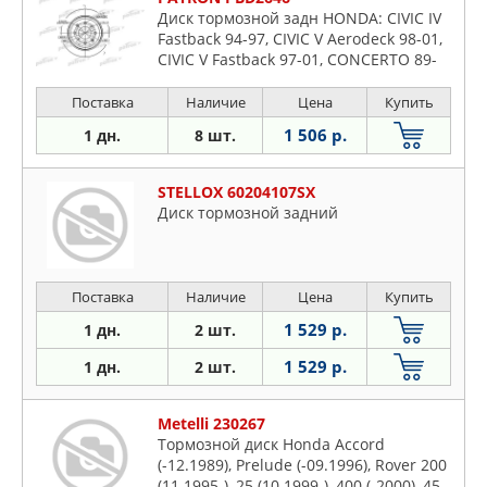
Диск тормозной задн HONDA: CIVIC IV
Fastback 94-97, CIVIC V Aerodeck 98-01,
CIVIC V Fastback 97-01, CONCERTO 89-
96, CONCERTO седан 89-95, MG: MG ZR
01-, ROVER:
Поставка
Наличие
Цена
Купить
1 506 р.
1 дн.
8 шт.
STELLOX 60204107SX
Диск тормозной задний
Поставка
Наличие
Цена
Купить
1 529 р.
1 дн.
2 шт.
1 529 р.
1 дн.
2 шт.
Metelli 230267
Тормозной диск Honda Accord
(-12.1989), Prelude (-09.1996), Rover 200
(11.1995-), 25 (10.1999-), 400 (-2000), 45