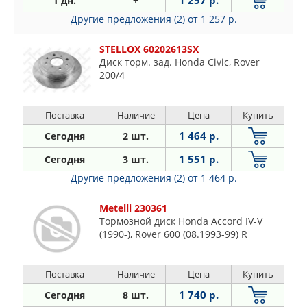
1 257 р.
1 дн.
+
LPR
Cabriolet
Другие предложения (2)
от 1 257 р.
LYNXAUTO
Coupe
METELLI
Streetwise
STELLOX 60202613SX
NK
Диск торм. зад. Honda Civic, Rover
OTTO ZIMMERMANN
200/4
PATRON
STELLOX
Поставка
Наличие
Цена
Купить
TRUSTING
1 464 р.
Сегодня
2 шт.
TRW
1 551 р.
Сегодня
3 шт.
Другие предложения (2)
от 1 464 р.
Metelli 230361
Тормозной диск Honda Accord IV-V
(1990-), Rover 600 (08.1993-99) R
Поставка
Наличие
Цена
Купить
1 740 р.
Сегодня
8 шт.