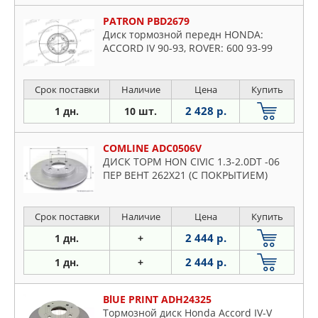
PATRON PBD2679
Диск тормозной передн HONDA:
ACCORD IV 90-93, ROVER: 600 93-99
Срок поставки
Наличие
Цена
Купить
2 428 р.
1 дн.
10 шт.
COMLINE ADC0506V
ДИСК ТОРМ HON CIVIC 1.3-2.0DT -06
ПЕР ВЕНТ 262X21 (С ПОКРЫТИЕМ)
Срок поставки
Наличие
Цена
Купить
2 444 р.
1 дн.
+
2 444 р.
1 дн.
+
BlUE PRINT ADH24325
Тормозной диск Honda Accord IV-V