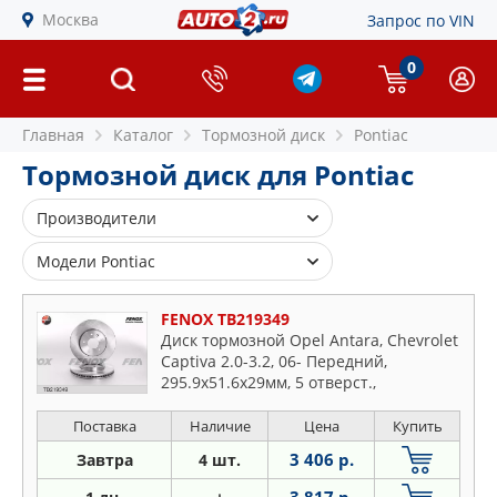
Москва
Запрос по VIN
0
Главная
Каталог
Тормозной диск
Pontiac
Тормозной диск для Pontiac
Производители
COMLINE
Модели Pontiac
FENOX
Bonneville
LPR
FENOX TB219349
Matiz
Диск тормозной Opel Antara, Chevrolet
NK
Captiva 2.0-3.2, 06- Передний,
Montana
PATRON
295.9x51.6x29мм, 5 отверст.,
Torrent
вентилируемый
STELLOX
Trans
Поставка
Наличие
Цена
Купить
TEXTAR
3 406 р.
Завтра
4 шт.
TRW