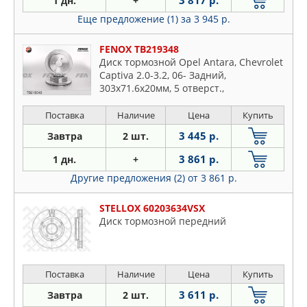
3 817 р.
1 дн.
+
Еще предложение (1)
за 3 945 р.
FENOX TB219348
Диск тормозной Opel Antara, Chevrolet
Captiva 2.0-3.2, 06- Задний,
303x71.6x20мм, 5 отверст.,
вентилируемый
Поставка
Наличие
Цена
Купить
3 445 р.
Завтра
2 шт.
3 861 р.
1 дн.
+
Другие предложения (2)
от 3 861 р.
STELLOX 60203634VSX
Диск тормозной передний
Поставка
Наличие
Цена
Купить
3 611 р.
Завтра
2 шт.