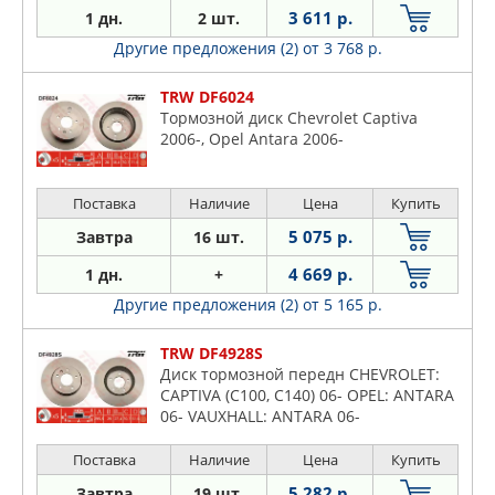
3 611 р.
1 дн.
2 шт.
Другие предложения (2)
от 3 768 р.
TRW DF6024
Тормозной диск Chevrolet Captiva
2006-, Opel Antara 2006-
Поставка
Наличие
Цена
Купить
5 075 р.
Завтра
16 шт.
4 669 р.
1 дн.
+
Другие предложения (2)
от 5 165 р.
TRW DF4928S
Диск тормозной передн CHEVROLET:
CAPTIVA (C100, C140) 06- OPEL: ANTARA
06- VAUXHALL: ANTARA 06-
Поставка
Наличие
Цена
Купить
5 282 р.
Завтра
19 шт.