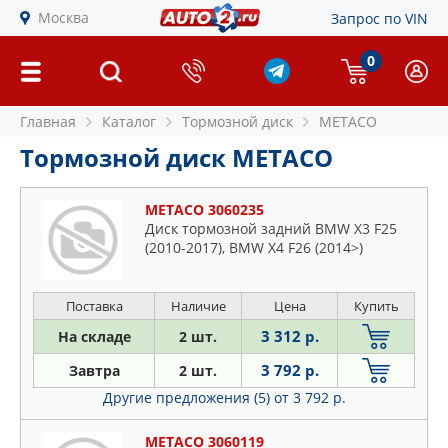
Москва
Запрос по VIN
0
Главная
Каталог
Тормозной диск
METACO
Тормозной диск METACO
METACO 3060235
Диск тормозной задний BMW X3 F25
(2010-2017), BMW X4 F26 (2014>)
Поставка
Наличие
Цена
Купить
3 312 р.
На складе
2 шт.
3 792 р.
Завтра
2 шт.
Другие предложения (5)
от 3 792 р.
METACO 3060119