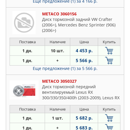
Еще предложение (1)
за 4 166 р.
METACO 3060156
Диск тормозной задний VW Crafter
(2006>), Mercedes Benz Sprinter (906)
(2006>)
Поставка
Наличие
Цена
Купить
4 453 р.
1 дн.
10 шт.
5 566 р.
1 дн.
+
Еще предложение (1)
за 5 566 р.
METACO 3050327
Диск тормозной передний
вентилируемый Lexus RX
300/330/350/400h (2003-2009), Lexus RX
350/450H (2009
Поставка
Наличие
Цена
Купить
5 682 р.
1 дн.
1 шт.
5 683 р.
1 дн.
+