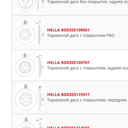
Dodge
Тормозной диск без покрытия, задняя о
Fiat
Ford
Hyundai
HELLA 8DD355109561
Jeep
Тормозной диск с покрытием PRO
Lancia
Land Rover
Lexus
HELLA 8DD355109701
Mercedes
Тормозной диск с покрытием, задняя ос
Mitsubishi
Nissan
Opel
Peugeot
HELLA 8DD355115911
Тормозной диск с покрытием, передняя 
Seat
Skoda
Subaru
Toyota
HELLA 8DD355114601