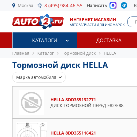
Москва
8 (495) 984-46-55
Написать
В
ИНТЕРНЕТ МАГАЗИН
АВТОЗАПЧАСТИ ДЛЯ ИНОМАРОК
КАТАЛОГИ
ДОСТАВКА
Главная
Каталог
Тормозной диск
HELLA
Тормозной диск HELLA
Марка автомобиля
Alfa Romeo
Audi
HELLA 8DD355132771
BMW
ДИСК ТОРМОЗНОЙ ПЕРЕД Е82/E88
Chevrolet
Chrysler
Citroen
HELLA 8DD355116421