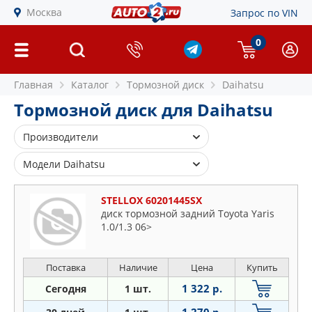
Москва
Запрос по VIN
0
Главная
Каталог
Тормозной диск
Daihatsu
Тормозной диск для Daihatsu
Производители
BLUE PRINT
Модели Daihatsu
BOSCH
Applause
BREMBO
STELLOX 60201445SX
Charade
диск тормозной задний Toyota Yaris
COMLINE
1.0/1.3 06>
Copen
FEBI
Cuore
FENOX
Esse
Поставка
Наличие
Цена
Купить
FERODO
Gran
1 322 р.
Сегодня
1 шт.
LYNXAUTO
Materia