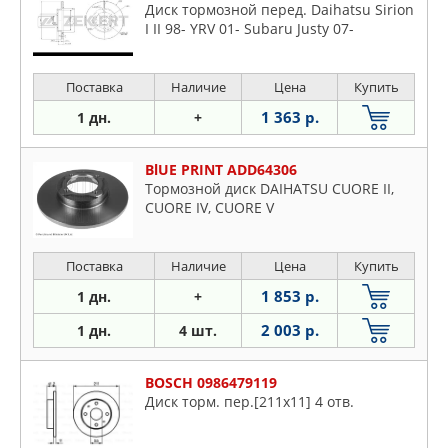
Диск тормозной перед. Daihatsu Sirion
I II 98- YRV 01- Subaru Justy 07-
Поставка
Наличие
Цена
Купить
1 363 р.
1 дн.
+
BlUE PRINT ADD64306
Тормозной диск DAIHATSU CUORE II,
CUORE IV, CUORE V
Поставка
Наличие
Цена
Купить
1 853 р.
1 дн.
+
2 003 р.
1 дн.
4 шт.
BOSCH 0986479119
Диск торм. пер.[211x11] 4 отв.