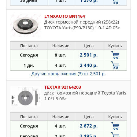
1 270 р.
30 дней
1 шт.
MEYLE
Move
NIBK
Sirion
LYNXAUTO BN1164
NISSHINBO
Tanto
Диск тормозной передний (258x22)
NK
TOYOTA Yaris(P90/P130) 1.0-1.4D 05>
Terios
PATRON
Trevis
REMSA
Yrv
Поставка
Наличие
Цена
Купить
STELLOX
2 501 р.
Сегодня
8 шт.
TEXTAR
2 440 р.
1 дн.
4 шт.
TRUSTING
Другие предложения (3)
от 2 501 р.
TRW
WAGNER
TEXTAR 92164203
ZEKKERT
диск тормозной передний Toyota Yaris
1.0/1.3 06>
Поставка
Наличие
Цена
Купить
2 672 р.
Сегодня
4 шт.
3 195 р.
Сегодня
2 шт.