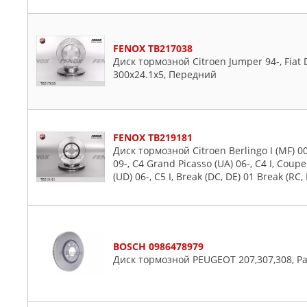
OTTO ZIMMERMANN
Spacetourer
PATRON
Visa
REMSA
Xantia
FENOX TB217038
Диск тормозной Citroen Jumper 94-, Fiat 
SASIC
Xm
300x24.1x5, Передний
SKF
Xsara
STELLOX
Zx
SWAG
FENOX TB219181
TEXTAR
Диск тормозной Citroen Berlingo I (MF) 00-08
TRUSTING
09-, C4 Grand Picasso (UA) 06-, C4 I, Coupe 
TRW
(UD) 06-, C5 I, Break (DC, DE) 01 Break (R
VALEO
WAGNER
ZEKKERT
BOSCH 0986478979
Диск тормозной PEUGEOT 207,307,308, Pa