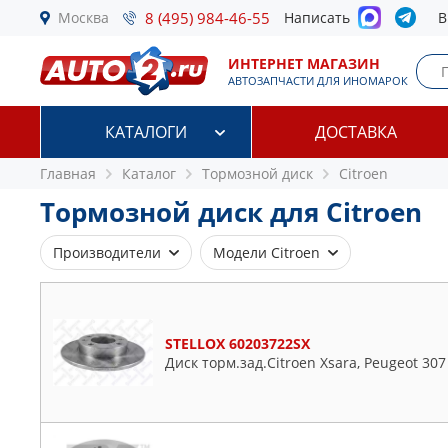
Москва
8 (495) 984-46-55
Написать
В
ИНТЕРНЕТ МАГАЗИН
АВТОЗАПЧАСТИ ДЛЯ ИНОМАРОК
КАТАЛОГИ
ДОСТАВКА
Главная
Каталог
Тормозной диск
Citroen
Тормозной диск для Citroen
Производители
Модели Citroen
ATE
Ax
BLUE PRINT
Berlingo
STELLOX 60203722SX
BOSCH
Bx
Диск торм.зад.Citroen Xsara, Peugeot 307
BREMBO
C-crosser
BSG
C-elysee
COMLINE
C1