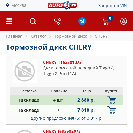
Москва
Запрос по VIN
0
Главная
Каталог
Тормозной диск
CHERY
Тормозной диск CHERY
CHERY T153501075
Диск тормозной передний Tiggo 4,
Tiggo 8 Pro (T1A)
Поставка
Наличие
Цена
Купить
2 880 р.
На складе
4 шт.
7 818 р.
На складе
+
Другие предложения (6)
от 3 917 р.
CHERY J693502075