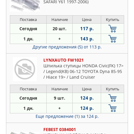
SAFARI Y61 1997-2006)
Поставка
Наличие
Цена
Купить
117 р.
Сегодня
20 шт.
143 р.
1 дн.
+
Другие предложения (5)
от 113 р.
LYNXAUTO FW1021
Шпилька ступицы HONDA Civic(FK) 17>
/ Legend(KB) 06-12 TOYOTA Dyna 85-95
/ Hiace 19> / Land Cruiser
Поставка
Наличие
Цена
Купить
124 р.
Сегодня
9 шт.
124 р.
1 дн.
+
Еще предложение (1)
за 124 р.
FEBEST 0384001