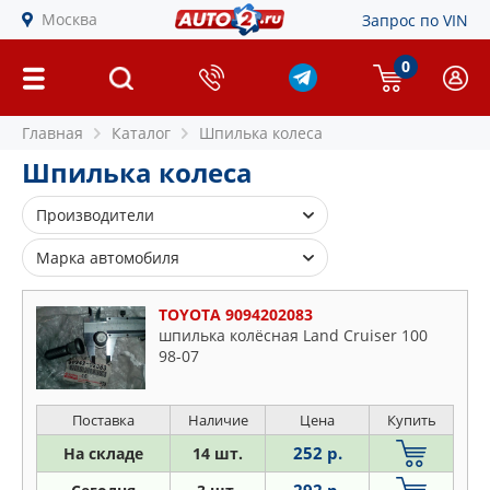
Москва
Запрос по VIN
0
Главная
Каталог
Шпилька колеса
Шпилька колеса
Производители
AMD
Марка автомобиля
AMIWA
BMW
BMW
TOYOTA 9094202083
Chevrolet
шпилька колёсная Land Cruiser 100
BSG
98-07
Chrysler
CHRYSLER
Citroen
FEBEST
Dodge
Поставка
Наличие
Цена
Купить
FEBI
Fiat
252 р.
На складе
14 шт.
FORD
Ford