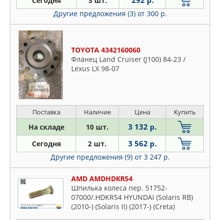
292 р.
Сегодня
3 шт.
HONDA
Honda
Другие предложения (3)
от 300 р.
HYUNDAI-KIA
Hyundai
IVECO
Infiniti
JIKIU
KIA
TOYOTA 4342160060
KAP
Фланец Land Cruiser (J100) 84-23 /
Lexus
KIA
Lexus LX 98-07
Mazda
LAND ROVER
Mercedes
LYNXAUTO
Mitsubishi
MASUMA
Поставка
Наличие
Цена
Купить
Nissan
MAZDA
Opel
3 132 р.
На складе
10 шт.
MERCEDES
Peugeot
3 562 р.
Сегодня
2 шт.
METACO
Plymouth
Другие предложения (9)
от 3 247 р.
MITSUBISHI
Subaru
NISSAN
AMD AMDHDKR54
Suzuki
NTY
Шпилька колеса пер. 51752-
Toyota
07000/.HDKR54 HYUNDAI (Solaris RB)
PEUGEOT
VW
(2010-) (Solaris II) (2017-) (Creta)
QML