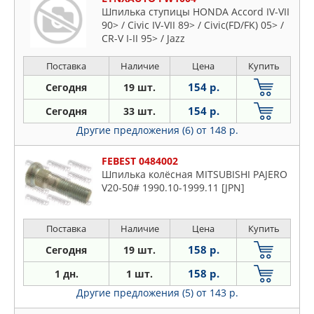
Шпилька ступицы HONDA Accord IV-VII
90> / Civic IV-VII 89> / Civic(FD/FK) 05> /
CR-V I-II 95> / Jazz
Поставка
Наличие
Цена
Купить
154 р.
Сегодня
19 шт.
154 р.
Сегодня
33 шт.
Другие предложения (6)
от 148 р.
FEBEST 0484002
Шпилька колёсная MITSUBISHI PAJERO
V20-50# 1990.10-1999.11 [JPN]
Поставка
Наличие
Цена
Купить
158 р.
Сегодня
19 шт.
158 р.
1 дн.
1 шт.
Другие предложения (5)
от 143 р.