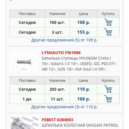
Поставка
Наличие
Цена
Купить
108 р.
Сегодня
100 шт.
155 р.
Сегодня
3 шт.
Другие предложения (5)
от 109 р.
LYNXAUTO FW1006
Шпилька ступицы HYUNDAI Creta I
16>, Solaris I-II 10>, i30(FD, GD, PD) 07>,
i40 12>, ix35 10>, KIA Soul I-II 09>,
Sportage(JE, SL, QL) 04>
Поставка
Наличие
Цена
Купить
110 р.
Сегодня
203 шт.
108 р.
1 дн.
11 шт.
Другие предложения (3)
от 110 р.
FEBEST 0284003
ШПИЛЬКА КОЛЁСНАЯ (NISSAN PATROL