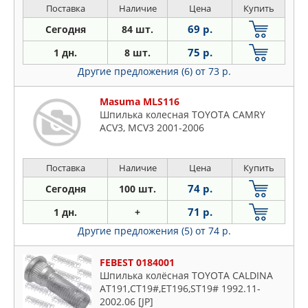
QUATTRO FRENI
Поставка
Наличие
Цена
Купить
SAT
69 р.
Сегодня
84 шт.
STELLOX
75 р.
1 дн.
8 шт.
SUBARU
Другие предложения (6)
от 73 р.
SUZUKI
SWAG
Masuma MLS116
Шпилька колесная TOYOTA CAMRY
TOYOTA
ACV3, MCV3 2001-2006
ZEKKERT
Поставка
Наличие
Цена
Купить
74 р.
Сегодня
100 шт.
71 р.
1 дн.
+
Другие предложения (5)
от 74 р.
FEBEST 0184001
Шпилька колёсная TOYOTA CALDINA
AT191,CT19#,ET196,ST19# 1992.11-
2002.06 [JP]