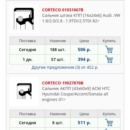
CORTECO 01031067B
Сальник штока КПП [16x24x6] Audi. VW
1.8/2.0/2.8 , 1.9TDi/2.5TDi 82>
Поставка
Наличие
Цена
Купить
506 р.
Сегодня
188 шт.
394 р.
1 дн.
57 шт.
Другие предложения (3)
от 452 р.
CORTECO 19027870B
Сальник АКПП [43x60x9] ACM HTC
Hyuindai Coupe/Accent/Sonata all
engines 01>
Поставка
Наличие
Цена
Купить
511 р.
Сегодня
8 шт.