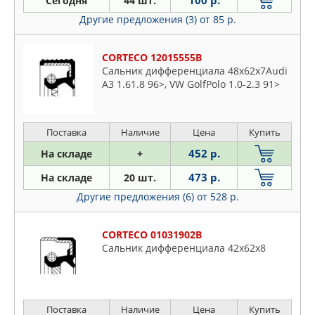
100 р.
Сегодня
44 шт.
FORD
Fiat
Другие предложения (3)
от 85 р.
GM
Ford
HONDA
Honda
CORTECO 12015555B
HYUNDAI-KIA
Hyundai
Сальник дифференциала 48x62x7Audi
ISUZU
A3 1.61.8 96>, VW GolfPolo 1.0-2.3 91>
Iveco
IVECO
Jaguar
JP GROUP
Jeep
Поставка
Наличие
Цена
Купить
KIA
Lancia
KORMAX
452 р.
На складе
+
Land Rover
KOS
473 р.
На складе
20 шт.
Mazda
KRAFT
Другие предложения (6)
от 528 р.
Mercedes
LONGHO
Mitsubishi
LYNXAUTO
CORTECO 01031902B
Nissan
MAZDA
Сальник дифференциала 42x62x8
Opel
MERCEDES
Peugeot
METALCAUCHO
Renault
MITSUBISHI
Поставка
Наличие
Цена
Купить
Rover