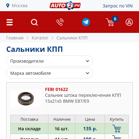
Москва
Запрос по VIN
0
Главная
Каталог
Сальники КПП
Сальники КПП
Производители
AJUSA
Марка автомобиля
AMIWA
Alfa Romeo
BMW
FEBI 01622
Audi
Сальник штока переключения КПП
CORTECO
15х21х5 BMW E87/E9
BMW
DAF
Cadillac
ELRING
Citroen
Поставка
Наличие
Цена
Купить
FEBEST
Daihatsu
135 р.
На складе
16 шт.
FEBI
Dodge