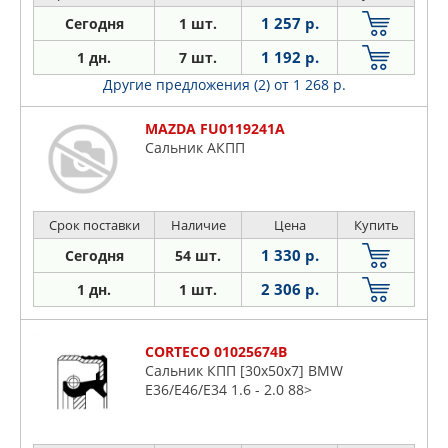
1 257 р.
Сегодня
1 шт.
1 192 р.
1 дн.
7 шт.
Другие предложения (2)
от 1 268 р.
MAZDA FU0119241A
Сальник АКПП
Срок поставки
Наличие
Цена
Купить
1 330 р.
Сегодня
54 шт.
2 306 р.
1 дн.
1 шт.
CORTECO 01025674B
Сальник КПП [30x50x7] BMW
E36/E46/E34 1.6 - 2.0 88>