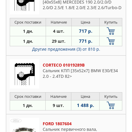
[40x55x8] MERCEDES 190 2.0/2.0/D
2.0/D 2.5/E 1.8/E 2.0/E 2.3/E 2.6/Turbo-D
2.5 82-93, C-CLASS C 180/C 200/C 200
CDI/C 200 D/C 200 D/C 200 Kom
Срок поставки
Наличие
Цена
Купить
717 р.
1 дн.
4 шт.
771 р.
1 дн.
29 шт.
Другие предложения (3)
от 810 р.
CORTECO 01019289B
Сальник КПП [35x52x7] BMW E30/E34
2.0 - 2.4TD 82>
Срок поставки
Наличие
Цена
Купить
1 488 р.
1 дн.
9 шт.
FORD 1807604
Сальник первичного вала,