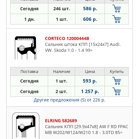
586 р.
Сегодня
246 шт.
606 р.
1 дн.
1 шт.
CORTECO 12000444B
Сальник штока КПП [15x24x7] Audi.
VW. Skoda 1.0 - 1.4 99>
Поставка
Наличие
Цена
Купить
593 р.
Сегодня
1 шт.
1 257 р.
Сегодня
2 шт.
Другие предложения (5)
от 226 р.
ELRING 582689
Сальник КПП [29.9x47x8] AW F RD FPAC
MB W202/W124/W210 1.8 - 3.0TD 85>