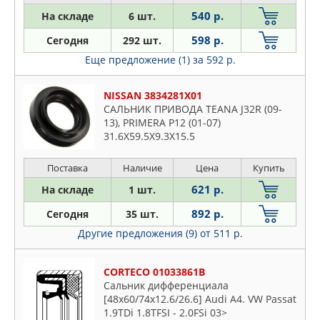
MUSASHI
540 р.
На складе
6 шт.
Saab
NISSAN
Seat
598 р.
Сегодня
292 шт.
NOK
Skoda
Еще предложение (1)
за 592 р.
NSP
Suzuki
NTY
Toyota
NISSAN 3834281X01
PAYEN
САЛЬНИК ПРИВОДА TEANA J32R (09-
VW
13), PRIMERA P12 (01-07)
PEUGEOT
Volvo
31.6X59.5X9.3X15.5
RENAULT
ROSTECO
Поставка
Наличие
Цена
Купить
STELLOX
621 р.
На складе
1 шт.
SUBARU
892 р.
Сегодня
35 шт.
SUZUKI
Другие предложения (9)
от 511 р.
THO
TOPRAN
CORTECO 01033861B
TORK
Сальник дифференциала
TOYOTA
[48x60/74x12.6/26.6] Audi A4. VW Passat
1.9TDi 1.8TFSI - 2.0FSi 03>
VAG