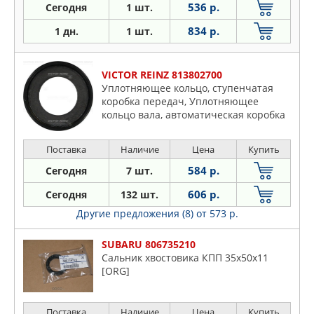
536 р.
Сегодня
1 шт.
834 р.
1 дн.
1 шт.
VICTOR REINZ 813802700
Уплотняющее кольцо, ступенчатая
коробка передач, Уплотняющее
кольцо вала, автоматическая коробка
передач, Уплотняющее кольцо,
дифференциал
Поставка
Наличие
Цена
Купить
584 р.
Сегодня
7 шт.
606 р.
Сегодня
132 шт.
Другие предложения (8)
от 573 р.
SUBARU 806735210
Сальник хвостовика КПП 35x50x11
[ORG]
Поставка
Наличие
Цена
Купить