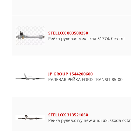
MERCEDES
MEYLE
MITSUBISHI
MOTORHERZ
STELLOX 0035002SX
OSSCA
Рейка рулевая мех-ская 51774, без тяг
PATRON
RENAULT
SASIC
SAT
JP GROUP 1544200600
STELLOX
РУЛЕВАЯ РЕЙКА FORD TRANSIT 85-00
SWAG
TOYOTA
VIKA
VOLVO
STELLOX 3135210SX
Рейка рулев.с г/у new audi a3, skoda octav