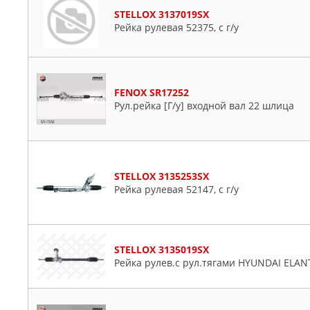
STELLOX 3137019SX
Рейка рулевая 52375, с г/у
FENOX SR17252
Рул.рейка [Г/у] входной вал 22 шлица
STELLOX 3135253SX
Рейка рулевая 52147, с г/у
STELLOX 3135019SX
Рейка рулев.с рул.тягами HYUNDAI ELANT