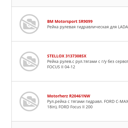
BM Motorsport SR9099
Рейка рулевая гидравлическая для LAD
STELLOX 3137308SX
Рейка рулев.с рул.тягами с г/у без серв
FOCUS II 04-12
Motorherz R20461NW
Рул.рейка с тягами гидравл. FORD C-MAX 2
18in), FORD Focus II 200