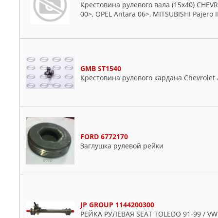
DJB
Крестовина рулевого вала (15x40) CHEVR
00>, OPEL Antara 06>, MITSUBISHI Pajero I
FEBEST
FEBI
FENOX
FORD
GANZ
GMB ST1540
Крестовина рулевого кардана Chevrolet A
GENERAL RICAMBI
GMB
HYUNDAI-KIA
JAGUAR
JP GROUP
FORD 6772170
Заглушка рулевой рейки
KIA
KORTEX
KRAUF
LAUBER
LYNXAUTO
JP GROUP 1144200300
MASTERKIT
РЕЙКА РУЛЕВАЯ SEAT TOLEDO 91-99 / VW GO