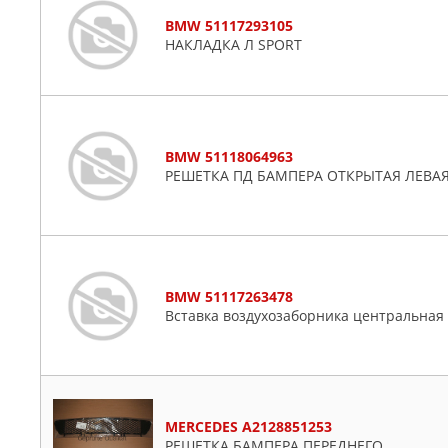
HYUNDAI-KIA
BMW 51117293105
ISUZU
НАКЛАДКА Л SPORT
IVECO
JESSE LAI
KIA
LAND ROVER
BMW 51118064963
MAZDA
РЕШЕТКА ПД БАМПЕРА ОТКРЫТАЯ ЛЕВА
MERCEDES
METACO
MITSUBISHI
NISSAN
BMW 51117263478
NSP
Вставка воздухозаборника центральная
OPEL
PEUGEOT
PHIRA
POLCAR
MERCEDES A2128851253
PRASCO
РЕШЕТКА БАМПЕРА ПЕРЕДНЕГО.