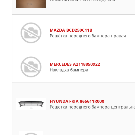
RENAULT
SAT
SUBARU
SUZUKI
MAZDA BCD250C11B
Решётка переднего бампера правая
TOYOTA
TYG
MERCEDES A2118850922
Накладка бампера
HYUNDAI-KIA 865611R000
Решетка переднего бампера центральн