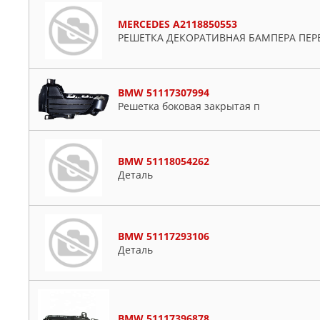
MERCEDES A2118850553
РЕШЕТКА ДЕКОРАТИВНАЯ БАМПЕРА ПЕР
BMW 51117307994
Peшeткa бoкoвaя зaкpытaя п
BMW 51118054262
Деталь
BMW 51117293106
Деталь
BMW 51117396878