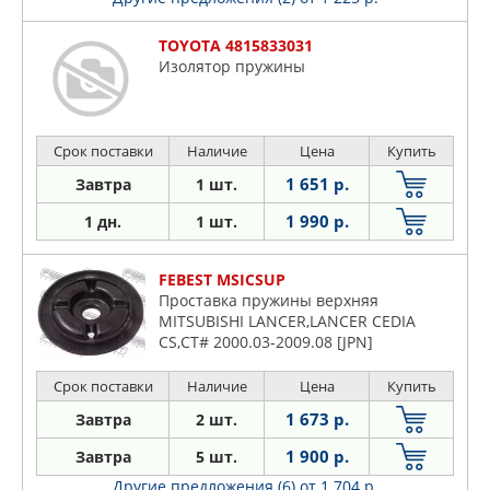
TOYOTA 4815833031
Изолятор пружины
Срок поставки
Наличие
Цена
Купить
1 651 р.
Завтра
1 шт.
1 990 р.
1 дн.
1 шт.
FEBEST MSICSUP
Проставка пружины верхняя
MITSUBISHI LANCER,LANCER CEDIA
CS,CT# 2000.03-2009.08 [JPN]
Срок поставки
Наличие
Цена
Купить
1 673 р.
Завтра
2 шт.
1 900 р.
Завтра
5 шт.
Другие предложения (6)
от 1 704 р.