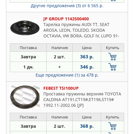
OPTIMAL
Другие предложения (3)
от 6 565 р.
OSSCA
JP GROUP 1142500400
PATRON
Тарелка пружины AUDI TT, SEAT
PEUGEOT
AROSA, LEON, TOLEDO, SKODA
OCTAVIA, VW BORA, GOLF IV, LUPO 91-
QUATTRO FRENI
Front
RENAULT
Поставка
Наличие
Цена
Купить
SASIC
363 р.
Завтра
2 шт.
SAT
346 р.
1 дн.
+
SUFIX
Еще предложение (1)
за 478 р.
SWAG
TATSUMI
FEBEST TSI100UP
TOYOTA
Проставка пружины верхняя TOYOTA
CALDINA AT191,CT19#,ET196,ST19#
VAG
1992.11-2002.06 [JP]
VIKA
VOLVO
Поставка
Наличие
Цена
Купить
ZEKKERT
368 р.
Завтра
2 шт.
ZENTPARTS