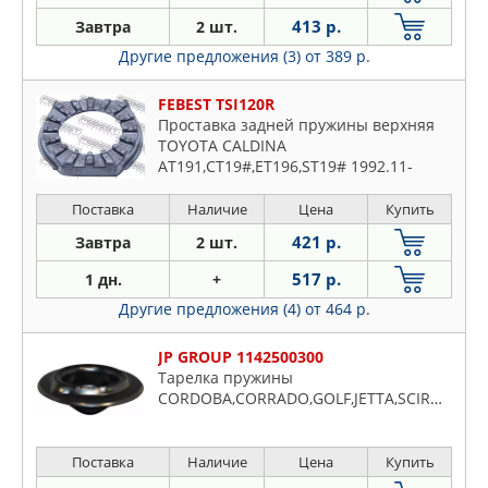
413 р.
Завтра
2 шт.
Другие предложения (3)
от 389 р.
FEBEST TSI120R
Проставка задней пружины верхняя
TOYOTA CALDINA
AT191,CT19#,ET196,ST19# 1992.11-
2002.06 [JP]
Поставка
Наличие
Цена
Купить
421 р.
Завтра
2 шт.
517 р.
1 дн.
+
Другие предложения (4)
от 464 р.
JP GROUP 1142500300
Тарелка пружины
CORDOBA,CORRADO,GOLF,JETTA,SCIROCCO,IBIZA,PASSAT,TOLEDO,VENTO
Поставка
Наличие
Цена
Купить