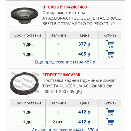
JP GROUP 1142401400
Опора амортизатора
A1,A3,BORA,CITIGO,GOLF,JETTA,SCIROCCO,IB
BEETLE,OCTAVIA,POLO,TOLEDO,TT,UP
Срок поставки
Наличие
Цена
Купить
377 р.
1 дн.
+
405 р.
1 дн.
+
Еще предложение (1)
за 487 р.
FEBEST TSIMCV30R
Проставка задней пружины нижняя
TOYOTA KLUGER L/V ACU2#,MCU2#
2000.11-2007.05 [JP]
Срок поставки
Наличие
Цена
Купить
412 р.
1 дн.
+
412 р.
1 дн.
2 шт.
Другие предложения (4)
от 370 р.