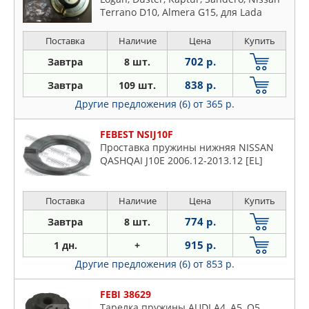
Terrano D10, Almera G15, для Lada
Largus
Поставка
Наличие
Цена
Купить
702 р.
Завтра
8 шт.
838 р.
Завтра
109 шт.
Другие предложения (6)
от 365 р.
FEBEST NSIJ10F
Проставка пружины нижняя NISSAN
QASHQAI J10E 2006.12-2013.12 [EL]
Поставка
Наличие
Цена
Купить
774 р.
Завтра
8 шт.
915 р.
1 дн.
+
Другие предложения (6)
от 853 р.
FEBI 38629
Тарелка пружины AUDI A4, A5, Q5