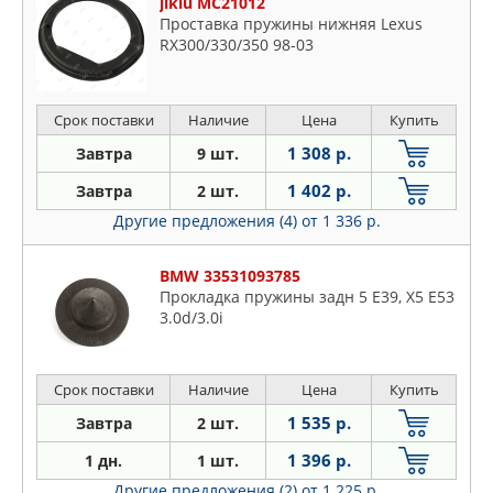
jikiu MC21012
Проставка пружины нижняя Lexus
RX300/330/350 98-03
Срок поставки
Наличие
Цена
Купить
1 308 р.
Завтра
9 шт.
1 402 р.
Завтра
2 шт.
Другие предложения (4)
от 1 336 р.
BMW 33531093785
Прокладка пружины задн 5 E39, X5 E53
3.0d/3.0i
Срок поставки
Наличие
Цена
Купить
1 535 р.
Завтра
2 шт.
1 396 р.
1 дн.
1 шт.
Другие предложения (2)
от 1 225 р.