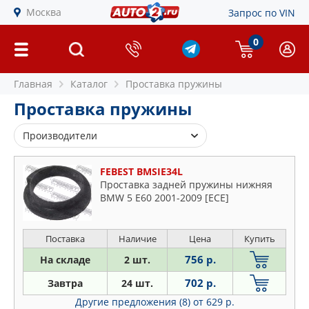
Москва
Запрос по VIN
0
Главная
Каталог
Проставка пружины
Проставка пружины
Производители
BIRTH
FEBEST BMSIE34L
BMW
Проставка задней пружины нижняя
BMW 5 E60 2001-2009 [ECE]
FEBEST
FEBI
FIXAR
Поставка
Наличие
Цена
Купить
FORD
756 р.
На складе
2 шт.
HONDA
702 р.
Завтра
24 шт.
HYUNDAI-KIA
Другие предложения (8)
от 629 р.