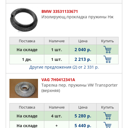
JAPANPARTS
JAPKO
BMW 33531133671
JIKIU
Изолирующ.прокладка пружины Нж
JP GROUP
KIA
LEMFORDER
Поставка
Наличие
Цена
Купить
LYNXAUTO
2 040 р.
На складе
1 шт.
MALO
2 213 р.
1 дн.
1 шт.
MAZDA
Другие предложения (2)
от 2 331 р.
MERCEDES
METALCAUCHO
VAG 7H0412341A
Тарелка пер. пружины VW Transporter
MEYLE
(верхняя)
MILES
MITSUBISHI
Поставка
Наличие
Цена
Купить
NISSAN
5 280 р.
На складе
4 шт.
NTY
OPEL
5 440 р.
На складе
+