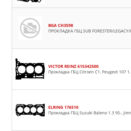
VICTOR REINZ
Libero
Mv
Outback
Trezia
BGA CH3598
ПРОКЛАДКА ГБЦ SUB FORESTER/LEGACY/IMP
Tribeca
VICTOR REINZ 615342500
Прокладка ГБЦ Citroen C1, Peugeot 107 1.0
ELRING 176510
Прокладка ГБЦ Suzuki Baleno 1.3 95-, Ji