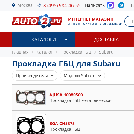
Москва
8 (495) 984-46-55
Написать
В
ИНТЕРНЕТ МАГАЗИН
АВТОЗАПЧАСТИ ДЛЯ ИНОМАРОК
КАТАЛОГИ
ДОСТАВКА
Главная
Каталог
Прокладка ГБЦ
Subaru
Прокладка ГБЦ для Subaru
Производители
Модели Subaru
AJUSA
1800
BGA
AJUSA 10080500
Forester
Прокладка ГБЦ металлическая
CORTECO
Impreza
ELRING
Justy
ELWIS ROYAL
Legacy
BGA CH5575
PAYEN
Leone
Прокладка ГБЦ