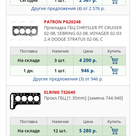
2 567 р.
Сегодня
1 шт.
Durango
Другие предложения (4)
от 2 576 р.
Grand
H
PATRON PG20248
Прокладка ГБЦ CHRYSLER PT CRUISER
Journey
02-08, SEBRING 02-08, VOYAGER 02-03
Neon
2.4 DODGE STRATUS 02-06, C
Nitro
Поставка
Наличие
Цена
Купить
Stratus
4 200 р.
На складе
3 шт.
946 р.
1 дн.
1 шт.
Другие предложения (3)
от 946 р.
ELRING 732640
Прокл.ГБЦ [1.35mm] [замена 744.940]
Поставка
Наличие
Цена
Купить
5 280 р.
На складе
12 шт.