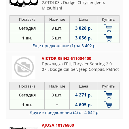
2.0TDI 03-, Dodge, Chrysler, Jeep,
Mitsubishi
Поставка
Наличие
Цена
Купить
3 828 р.
Сегодня
3 шт.
3 056 р.
1 дн.
5 шт.
Еще предложение (1)
за 3 402 р.
VICTOR REINZ 611004400
Прокладка ГБЦ Chrysler Sebring 2.0
07-, Dodge Caliber, Jeep Compas, Patriot
Поставка
Наличие
Цена
Купить
4 271 р.
Сегодня
3 шт.
4 605 р.
1 дн.
+
Другие предложения (4)
от 4 642 р.
AJUSA 10176800