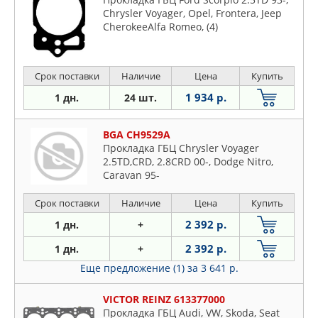
Chrysler Voyager, Opel, Frontera, Jeep
CherokeeAlfa Romeo, (4)
Срок поставки
Наличие
Цена
Купить
1 934 р.
1 дн.
24 шт.
BGA CH9529A
Прокладка ГБЦ Chrysler Voyager
2.5TD,CRD, 2.8CRD 00-, Dodge Nitro,
Caravan 95-
Срок поставки
Наличие
Цена
Купить
2 392 р.
1 дн.
+
2 392 р.
1 дн.
+
Еще предложение (1)
за 3 641 р.
VICTOR REINZ 613377000
Прокладка ГБЦ Audi, VW, Skoda, Seat