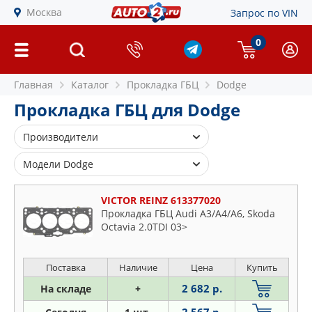
Москва
Запрос по VIN
0
Главная
Каталог
Прокладка ГБЦ
Dodge
Прокладка ГБЦ для Dodge
Производители
AJUSA
Модели Dodge
BGA
Atos
CORTECO
VICTOR REINZ 613377020
Avenger
Прокладка ГБЦ Audi A3/A4/A6, Skoda
ELRING
Octavia 2.0TDI 03>
Caliber
OSSCA
Caravan
PATRON
Challenger
Поставка
Наличие
Цена
Купить
VICTOR REINZ
Charger
2 682 р.
На складе
+
Dart