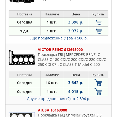
Поставка
Наличие
Цена
Купить
3 398 р.
Сегодня
1 шт.
3 972 р.
1 дн.
1 шт.
Еще предложение (1)
за 4 586 р.
VICTOR REINZ 613695000
Прокладка ГБЦ MERCEDES-BENZ: C
CLASS C 180 CDI/C 200 CDI/C 220 CDI/C
250 CDI 07-, C CLASS T-Model C 200
CDI/C 220 CDI/C 220 CDI/C 250 CDI 4-
matic 07-, CLS 250
Поставка
Наличие
Цена
Купить
3 642 р.
Сегодня
16 шт.
4 015 р.
Сегодня
1 шт.
Другие предложения (9)
от 2 394 р.
AJUSA 10163900
Прокладка ГБЦ Chrysler Voyager 3.3