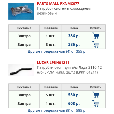
MALO
PARTS MALL PXNMC077
MERCEDES
Патрубок системы охлаждения
резиновый
METACO
METALCAUCHO
NTY
Поставка
Наличие
Цена
Купить
OPEL
386 р.
Завтра
1 шт.
OSSCA
386 р.
Завтра
3 шт.
PARTS MALL
Другие предложения (4)
от 355 р.
PATRON
PEUGEOT
LUZAR LPKH01211
Патрубки отоп. для а/м Лада 2110-12
RENAULT
н/о (EPDM кмпл. 2шт.) (LPKh 01211)
THERMOTEC
VAG
Поставка
Наличие
Цена
Купить
VIKA
530 р.
Завтра
5 шт.
ZIKMAR
608 р.
Завтра
1 шт.
Другие предложения (8)
от 585 р.