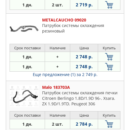
2 719 р.
1 дн.
2 шт.
METALCAUCHO 09020
Патрубок системы охлаждения
резиновый
Срок поставки
Наличие
Цена
Купить
2 748 р.
1 дн.
+
2 748 р.
1 дн.
+
Еще предложение (1)
за 2 749 р.
Malo 183703A
Патрубок системы охлаждения печки
Citroen Berlingo 1.8D/1.9D 96-. Xsara.
ZX 1.9D/1.9TD. Peugeot 306
Срок поставки
Наличие
Цена
Купить
2 784 р.
1 дн.
2 шт.