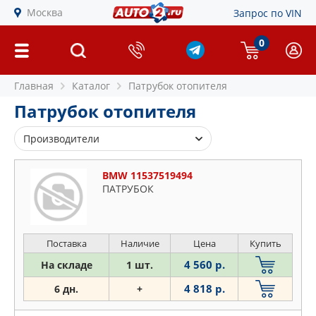
Москва
Запрос по VIN
0
Главная
Каталог
Патрубок отопителя
Патрубок отопителя
Производители
BMW
BMW 11537519494
BSG
ПАТРУБОК
DAEWOO
FORD
GATES
Поставка
Наличие
Цена
Купить
JP GROUP
4 560 р.
На складе
1 шт.
KIA
4 818 р.
6 дн.
+
LUZAR