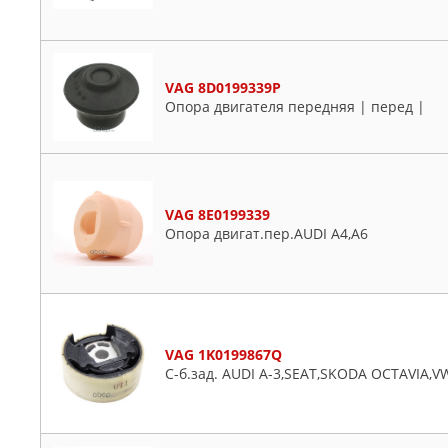
VAG 8D0199339P
Опора двигателя передняя | перед |
VAG 8E0199339
Опора двигат.пер.AUDI A4,A6
VAG 1K0199867Q
С-б.зад. AUDI A-3,SEAT,SKODA OCTAVIA,VW