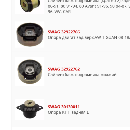
Сайлентблок подрамника (кратно 2) задн
Honda
86-91, 80 91-94, 80 Avant 91-96, 90 84-87,
Jeep
96, VW: CAR
Lancia
Mazda
SWAG 32922766
Mercedes
Опора двигат.зад.верх.VW TIGUAN 08-18
Nissan
Opel
Peugeot
Renault
SWAG 32922762
Saab
Сайлентблок подрамника нижний
Seat
Skoda
VW
Volvo
SWAG 30130011
Опора КПП задняя L