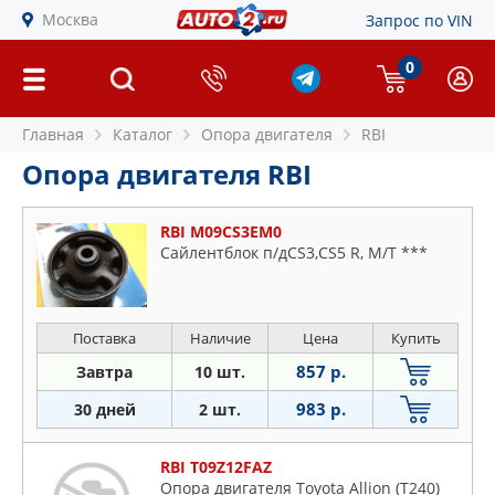
Москва
Запрос по VIN
0
Главная
Каталог
Опора двигателя
RBI
Опора двигателя RBI
RBI M09CS3EM0
Сайлентблок п/дCS3,CS5 R, M/T ***
Поставка
Наличие
Цена
Купить
857 р.
Завтра
10 шт.
983 р.
30 дней
2 шт.
RBI T09Z12FAZ
Опора двигателя Toyota Allion (T240)