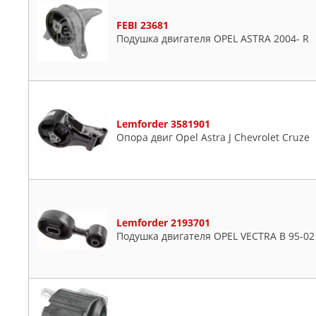
GSP
Combo
JP GROUP
Corsa
FEBI 23681
Подушка двигателя OPEL ASTRA 2004- R
LEMFORDER
Insignia
LYNXAUTO
Kadett
MALO
Meriva
MAPCO
Movano
METALCAUCHO
Omega
Lemforder 3581901
MEYLE
Signum
Опора двиг Opel Astra J Chevrolet Cruze
OPTIMAL
Tigra
OSSCA
Vectra
PATRON
Vivaro
QUATTRO FRENI
Zafira
Lemforder 2193701
RUVILLE
Подушка двигателя OPEL VECTRA B 95-02
STELLOX
SWAG