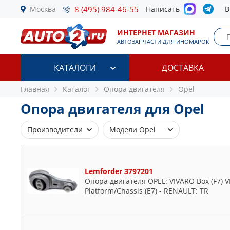
Москва
8 (495) 984-46-55
Написать
В
ИНТЕРНЕТ МАГАЗИН
АВТОЗАПЧАСТИ ДЛЯ ИНОМАРОК
КАТАЛОГИ
ДОСТАВКА
Главная
Каталог
Опора двигателя
Opel
Опора двигателя для Opel
Производители
Модели Opel
BIRTH
Adam
BSG
Agila
Lemforder 3797201
CORTECO
Antara
Опора двигателя OPEL: VIVARO Box (F7) V
FEBEST
Astra
Platform/Chassis (E7) - RENAULT: TR
FEBI
Calibra
FENOX
Cascada