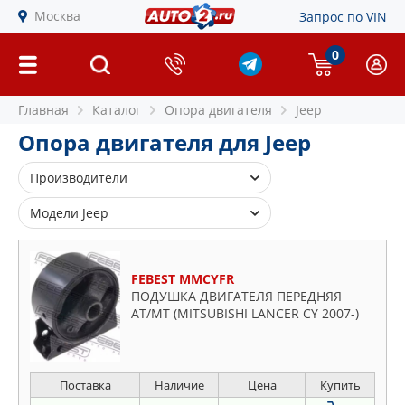
Москва
Запрос по VIN
0
Главная
Каталог
Опора двигателя
Jeep
Опора двигателя для Jeep
Производители
FEBEST
Модели Jeep
SWAG
Cherokee
Compass
FEBEST MMCYFR
Grand
ПОДУШКА ДВИГАТЕЛЯ ПЕРЕДНЯЯ
AT/MT (MITSUBISHI LANCER CY 2007-)
Patriot
Renegade
Wrangler
Поставка
Наличие
Цена
Купить