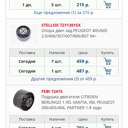
215 р.
1 дн.
5 шт.
Ritmo
Еще предложение (1)
за 215 р.
Scudo
Seicento
STELLOX 7211381SX
Siena
Опора двиг.зад.PEUGEOT 405/605
2.0/406/307/607/806/807 94>
Stilo
Strada
Поставка
Наличие
Цена
Купить
Talento
Tempra
459 р.
Сегодня
7 шт.
Tipo
487 р.
Сегодня
1 шт.
Ulysse
Другие предложения (3)
от 459 р.
Uno
FEBI 12415
Подушка двигателя CITROEN
BERLINGO 1.9D, XANTIA, XM, PEUGEOT
306/405/406, PARTNER 1.8 задн
Поставка
Наличие
Цена
Купить
701 р.
Сегодня
1 шт.