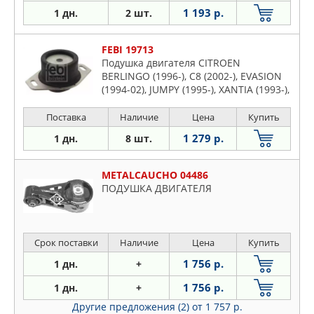
1 193 р.
1 дн.
2 шт.
FEBI 19713
Подушка двигателя CITROEN
BERLINGO (1996-), C8 (2002-), EVASION
(1994-02), JUMPY (1995-), XANTIA (1993-),
XM (1989-94), XM (1994-00), XSARA
передн лев
Поставка
Наличие
Цена
Купить
1 279 р.
1 дн.
8 шт.
METALCAUCHO 04486
ПОДУШКА ДВИГАТЕЛЯ
Срок поставки
Наличие
Цена
Купить
1 756 р.
1 дн.
+
1 756 р.
1 дн.
+
Другие предложения (2)
от 1 757 р.