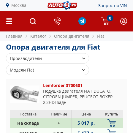
Москва
Запрос по VIN
0
Главная
Каталог
Опора двигателя
Fiat
Опора двигателя для Fiat
Производители
BIRTH
Модели Fiat
BSG
127
CORTECO
Lemforder 3700601
500
Подушка двигателя FIAT DUCATO,
FEBEST
CITROEN JUMPER, PEUGEOT BOXER
500l
FEBI
2,2HDI задн
500x
GSP
Brava
Поставка
Наличие
Цена
Купить
JP GROUP
Bravo
5 017 р.
На складе
+
LEMFORDER
Cinquecento