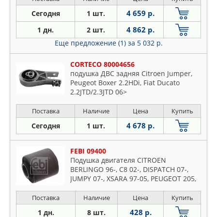
4 659 р.
Сегодня
1 шт.
4 862 р.
1 дн.
2 шт.
Еще предложение (1)
за 5 032 р.
CORTECO 80004656
подушка ДВС задняя Citroen Jumper,
Peugeot Boxer 2.2HDi, Fiat Ducato
2.2JTD/2.3JTD 06>
Поставка
Наличие
Цена
Купить
4 678 р.
Сегодня
1 шт.
FEBI 09400
Подушка двигателя CITROEN
BERLINGO 96-, C8 02-, DISPATCH 07-,
JUMPY 07-, XSARA 97-05, PEUGEOT 205,
306, 309, 405, 406
Поставка
Наличие
Цена
Купить
428 р.
1 дн.
8 шт.