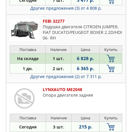
5 477 р.
Сегодня
7 шт.
LYNXAUTO
Coupe
Другие предложения (3)
от 4 808 р.
MALO
Croma
METALCAUCHO
Doblo
FEBI 32277
MEYLE
Подушка двигателя CITROEN JUMPER,
Ducato
PATRON
FIAT DUCATO/PEUGEOT BOXER 2.2D/HDI
Duna
06- RH
RUVILLE
Elba
STELLOX
Поставка
Наличие
Цена
Купить
Fiorino
SWAG
6 828 р.
На складе
1 шт.
Grande
TEDGUM
Idea
6 365 р.
1 дн.
2 шт.
Linea
Другие предложения (2)
от 7 311 р.
Marea
LYNXAUTO ME2048
Multipla
Опора двигателя задняя
Palio
Panda
Punto
Поставка
Наличие
Цена
Купить
Qubo
215 р.
Сегодня
3 шт.
Regata