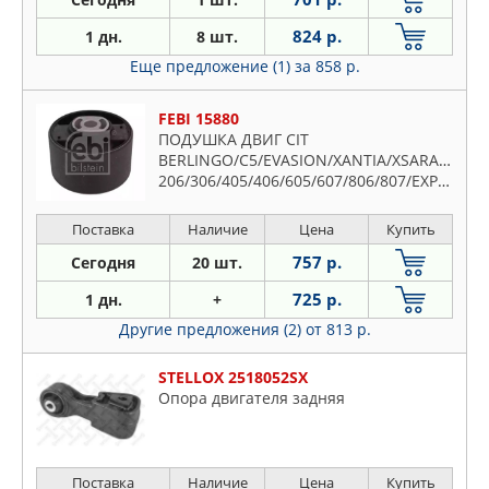
824 р.
1 дн.
8 шт.
Еще предложение (1)
за 858 р.
FEBI 15880
ПОДУШКА ДВИГ CIT
BERLINGO/C5/EVASION/XANTIA/XSARA/XM/P
206/306/405/406/605/607/806/807/EXPERT/PART
Поставка
Наличие
Цена
Купить
757 р.
Сегодня
20 шт.
725 р.
1 дн.
+
Другие предложения (2)
от 813 р.
STELLOX 2518052SX
Опора двигателя задняя
Поставка
Наличие
Цена
Купить